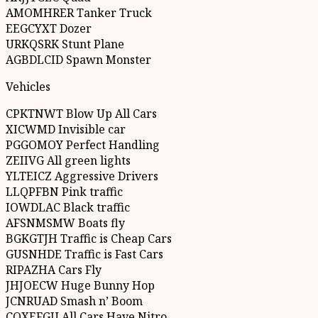
AMOMHRER Tanker Truck
EEGCYXT Dozer
URKQSRK Stunt Plane
AGBDLCID Spawn Monster
Vehicles
CPKTNWT Blow Up All Cars
XICWMD Invisible car
PGGOMOY Perfect Handling
ZEIIVG All green lights
YLTEICZ Aggressive Drivers
LLQPFBN Pink traffic
IOWDLAC Black traffic
AFSNMSMW Boats fly
BGKGTJH Traffic is Cheap Cars
GUSNHDE Traffic is Fast Cars
RIPAZHA Cars Fly
JHJOECW Huge Bunny Hop
JCNRUAD Smash n’ Boom
COXEFGU All Cars Have Nitro