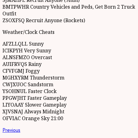
BMTPWHR Country Vehicles and Peds, Get Born 2 Truck
Outfit
ZSOXFSQ Recruit Anyone (Rockets)
Weather/Clock Cheats
AFZLLQLL Sunny
ICIKPYH Very Sunny
ALNSFMZO Overcast
AUIFRVQS Rainy
CFVFGMJ Foggy
MGHXYRM Thunderstorm
CWJXUOC Sandstorm
YSOHNUL Faster Clock
PPGWJHT Faster Gameplay
LIYOAAY Slower Gameplay
XJVSNAJ Always Midnight
OFVIAC Orange Sky 21:00
Continue
Previous
Previous
post: