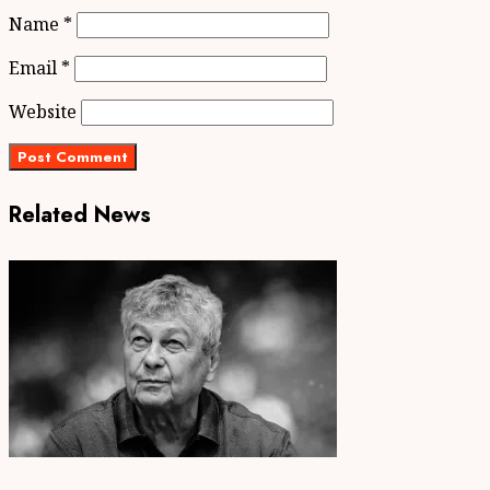
Name
*
Email
*
Website
Related News