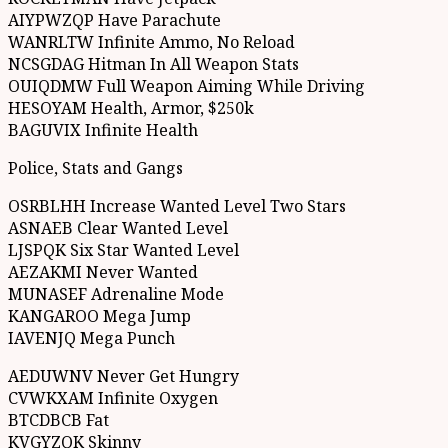
AIYPWZQP Have Parachute
WANRLTW Infinite Ammo, No Reload
NCSGDAG Hitman In All Weapon Stats
OUIQDMW Full Weapon Aiming While Driving
HESOYAM Health, Armor, $250k
BAGUVIX Infinite Health
Police, Stats and Gangs
OSRBLHH Increase Wanted Level Two Stars
ASNAEB Clear Wanted Level
LJSPQK Six Star Wanted Level
AEZAKMI Never Wanted
MUNASEF Adrenaline Mode
KANGAROO Mega Jump
IAVENJQ Mega Punch
AEDUWNV Never Get Hungry
CVWKXAM Infinite Oxygen
BTCDBCB Fat
KVGYZQK Skinny