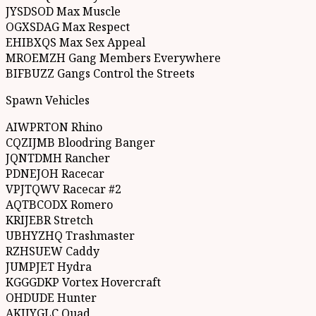
JYSDSOD Max Muscle
OGXSDAG Max Respect
EHIBXQS Max Sex Appeal
MROEMZH Gang Members Everywhere
BIFBUZZ Gangs Control the Streets
Spawn Vehicles
AIWPRTON Rhino
CQZIJMB Bloodring Banger
JQNTDMH Rancher
PDNEJOH Racecar
VPJTQWV Racecar #2
AQTBCODX Romero
KRIJEBR Stretch
UBHYZHQ Trashmaster
RZHSUEW Caddy
JUMPJET Hydra
KGGGDKP Vortex Hovercraft
OHDUDE Hunter
AKJJYGLC Quad