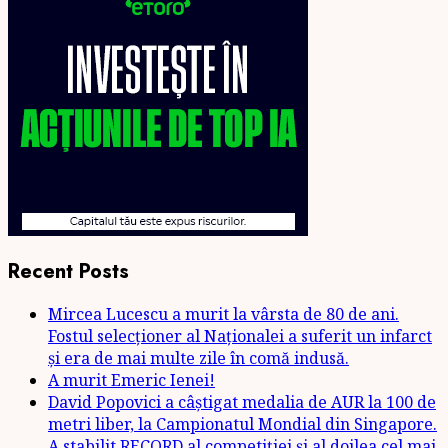
Recent Posts
Mircea Lucescu a murit la vârsta de 80 de ani.
Fostul selecționer al Naționalei a suferit un infarct
și era de mai multe zile în comă indusă.
A murit Emeric Ienei!
David Popovici a câștigat medalia de AUR la 100 de
metri liber, la Campionatul Mondial din Singapore.
A stabilit RECORD al competiției și al doilea cel mai