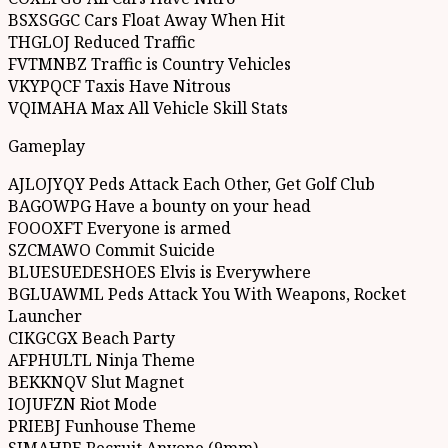
BSXSGGC Cars Float Away When Hit
THGLOJ Reduced Traffic
FVTMNBZ Traffic is Country Vehicles
VKYPQCF Taxis Have Nitrous
VQIMAHA Max All Vehicle Skill Stats
Gameplay
AJLOJYQY Peds Attack Each Other, Get Golf Club
BAGOWPG Have a bounty on your head
FOOOXFT Everyone is armed
SZCMAWO Commit Suicide
BLUESUEDESHOES Elvis is Everywhere
BGLUAWML Peds Attack You With Weapons, Rocket
Launcher
CIKGCGX Beach Party
AFPHULTL Ninja Theme
BEKKNQV Slut Magnet
IOJUFZN Riot Mode
PRIEBJ Funhouse Theme
SJMAHPE Recruit Anyone (9mm)