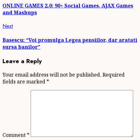
Reading
ONLINE GAMES 2.0: 90+ Social Games, AJAX Games
and Mashups
Next
Next
post:
Basescu: “Voi promulga Legea pensiilor, dar aratati
sursa banilor”
Leave a Reply
Your email address will not be published.
Required
fields are marked
*
Comment
*