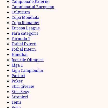
Campionate Externe
Campionatul European
Culturism
Cupa Mondiala
Cupa Romaniei
Europa League
Fără categorie
Formula 1
Fotbal Extern
Fotbal Intern
Handbal
Jocurile Olimpice
Liga 1
Liga Campionilor
Pariuri
Poker
Stiri diverse
Stiri Sexy
Stranieri
Tenis
Volei