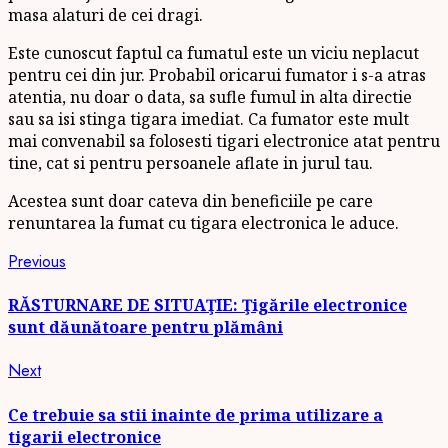
masa alaturi de cei dragi.
Este cunoscut faptul ca fumatul este un viciu neplacut
pentru cei din jur. Probabil oricarui fumator i s-a atras
atentia, nu doar o data, sa sufle fumul in alta directie
sau sa isi stinga tigara imediat. Ca fumator este mult
mai convenabil sa folosesti tigari electronice atat pentru
tine, cat si pentru persoanele aflate in jurul tau.
Acestea sunt doar cateva din beneficiile pe care
renuntarea la fumat cu tigara electronica le aduce.
Continue
Previous
Previous
post:
Reading
RĂSTURNARE DE SITUAŢIE: Ţigările electronice
sunt dăunătoare pentru plămâni
Next
Next
post:
Ce trebuie sa stii inainte de prima utilizare a
tigarii electronice