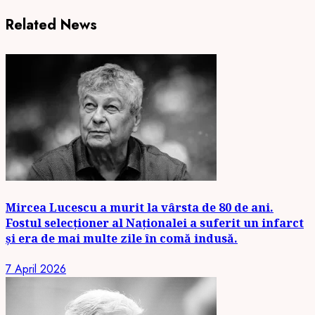
Related News
Mircea Lucescu a murit la vârsta de 80 de ani.
Fostul selecționer al Naționalei a suferit un infarct
și era de mai multe zile în comă indusă.
7 April 2026