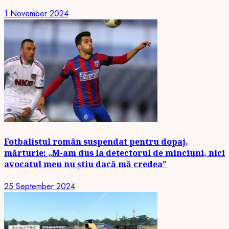
1 November 2024
Fotbalistul român suspendat pentru dopaj,
mărturie: „M-am dus la detectorul de minciuni, nici
avocatul meu nu știu dacă mă credea”
25 September 2024