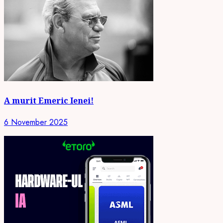
A murit Emeric Ienei!
6 November 2025