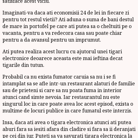
satisface acest viciu.
Imaginati-va daca ati economisii 24 de lei in fiecare zi
pentru tot restul vietii? Ati aduna o suma de bani destul
de mare in portofel pe care ati putea sa o cheltuiti pe o
vacanta, pentru a va redecora casa sau poate chiar
pentru a da avansul pentru un imprumut.
Ati putea realiza acest lucru cu ajutorul unei tigari
electronice deoarece aceasta este mai ieftina decat
tigarile din tutun.
Probabil ca nu exista fumator caruia sa nu i se fi
intamplat sa se afle intr-un restaurant alaturi de familie
sau de prieteni si care sa nu poata fuma in interior
atunci cand simte nevoia. Iar restaurantul nu este
singurul loc in care poate avea loc acest episod, exista o
multime de locuri publice in care fumatul este interzis.
Insa, daca ati avea o tigara electronica atunci ati putea
aburi fara sa iesiti afara din cladire si fara sa ii deranjati
pe cei din jur. Puteti sa va savurati tigara electronica la