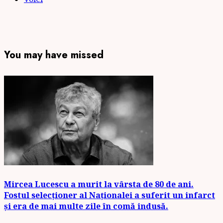
You may have missed
Mircea Lucescu a murit la vârsta de 80 de ani.
Fostul selecționer al Naționalei a suferit un infarct
și era de mai multe zile în comă indusă.