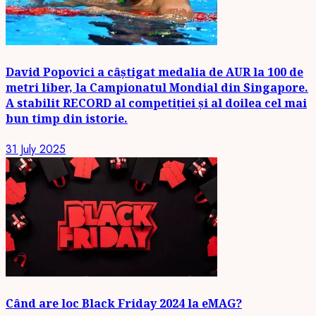
David Popovici a câștigat medalia de AUR la 100 de
metri liber, la Campionatul Mondial din Singapore.
A stabilit RECORD al competiției și al doilea cel mai
bun timp din istorie.
31 July 2025
Când are loc Black Friday 2024 la eMAG?