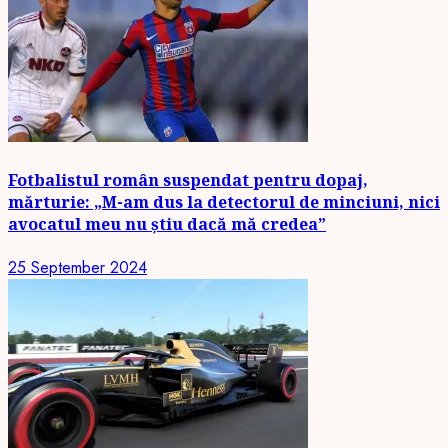
Fotbalistul român suspendat pentru dopaj,
mărturie: „M-am dus la detectorul de minciuni, nici
avocatul meu nu știu dacă mă credea”
25 September 2024