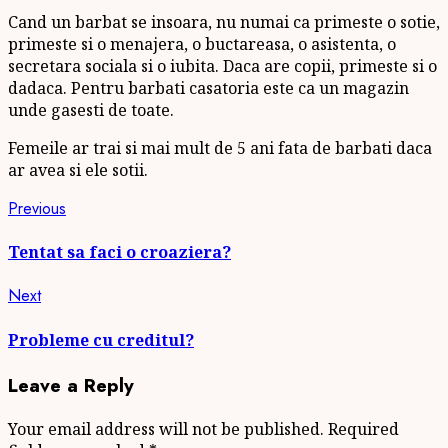
Cand un barbat se insoara, nu numai ca primeste o sotie,
primeste si o menajera, o buctareasa, o asistenta, o
secretara sociala si o iubita. Daca are copii, primeste si o
dadaca. Pentru barbati casatoria este ca un magazin
unde gasesti de toate.
Femeile ar trai si mai mult de 5 ani fata de barbati daca
ar avea si ele sotii.
Continue
Previous
Previous
post:
Reading
Tentat sa faci o croaziera?
Next
Next
post:
Probleme cu creditul?
Leave a Reply
Your email address will not be published.
Required