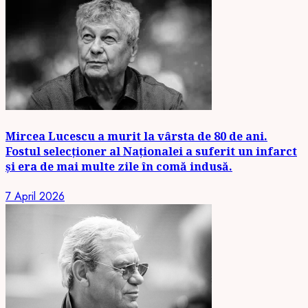
Mircea Lucescu a murit la vârsta de 80 de ani.
Fostul selecționer al Naționalei a suferit un infarct
și era de mai multe zile în comă indusă.
7 April 2026