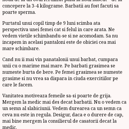
concepere la 3-4 kilograme. Barbatii au fost facuti sa
poarte sperma.
Purtatul unui copil timp de 9 luni scimba ata
perspectiva unei femei cat si felul in care arata. Ne
vedem vietile schimbandu-se si ne acomodam. Sa nu
incapem in acelasi pantaloni este de obiciei cea mai
mare schimbare.
Cand nu ii mai vin panatalonii unui barbat, cumpara
unii cu o marime mai mare. Pe barbati grasimea se
numeste burta de bere. Pe femei grasimea se numeste
grasime si nu vrea sa dispara in ciuda exercitiilor pe
care le facem.
Vanitatea motiveaza femeile sa-si poarte de grija.
Mergem la medic mai des decat barbatii. Nu o vedem ca
un semn al slabiciunii. Vedem durearea ca un semn ca
ceva nu este in regula. Desigur, daca e o durere de cap,
mai bine mergem la consilierul de casatorii decat la
medic.