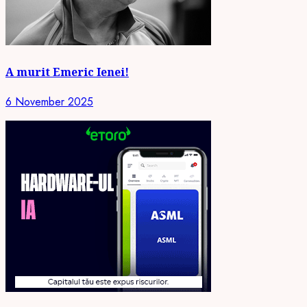
A murit Emeric Ienei!
6 November 2025