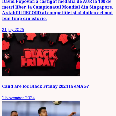
David Popovici a câștigat medalia de AUR la 100 de
metri liber, la Campionatul Mondial din Singapore.
A stabilit RECORD al competiției și al doilea cel mai
bun timp din istorie.
31 July 2025
Când are loc Black Friday 2024 la eMAG?
1 November 2024