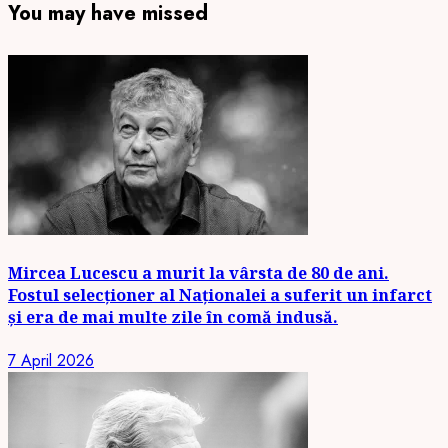
You may have missed
Mircea Lucescu a murit la vârsta de 80 de ani.
Fostul selecționer al Naționalei a suferit un infarct
și era de mai multe zile în comă indusă.
7 April 2026