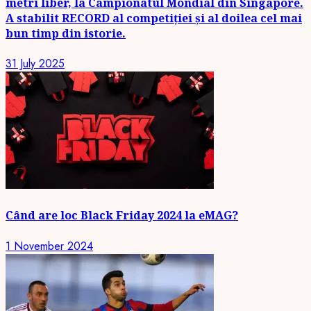
metri liber, la Campionatul Mondial din Singapore.
A stabilit RECORD al competiției și al doilea cel mai
bun timp din istorie.
31 July 2025
Când are loc Black Friday 2024 la eMAG?
1 November 2024