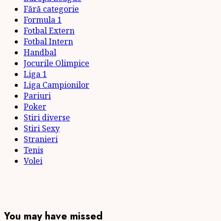
Fără categorie
Formula 1
Fotbal Extern
Fotbal Intern
Handbal
Jocurile Olimpice
Liga 1
Liga Campionilor
Pariuri
Poker
Stiri diverse
Stiri Sexy
Stranieri
Tenis
Volei
You may have missed