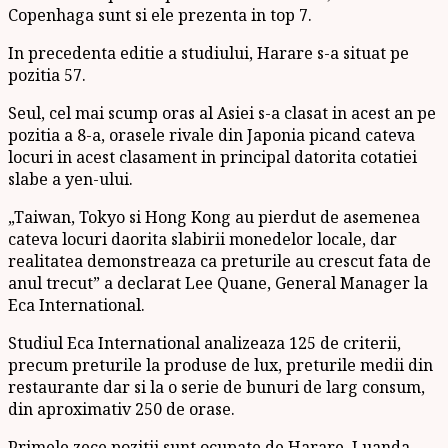
Copenhaga sunt si ele prezenta in top 7.
In precedenta editie a studiului, Harare s-a situat pe
pozitia 57.
Seul, cel mai scump oras al Asiei s-a clasat in acest an pe
pozitia a 8-a, orasele rivale din Japonia picand cateva
locuri in acest clasament in principal datorita cotatiei
slabe a yen-ului.
„Taiwan, Tokyo si Hong Kong au pierdut de asemenea
cateva locuri daorita slabirii monedelor locale, dar
realitatea demonstreaza ca preturile au crescut fata de
anul trecut” a declarat Lee Quane, General Manager la
Eca International.
Studiul Eca International analizeaza 125 de criterii,
precum preturile la produse de lux, preturile medii din
restaurante dar si la o serie de bunuri de larg consum,
din aproximativ 250 de orase.
Primele zece pozitii sunt ocupate de Harare, Luanda,