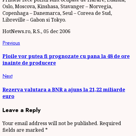
Oslo, Moscova, Kinshasa, Stavanger – Norvegia,
Copenhaga – Danemarca, Seul – Coreea de Sud,
Libreville – Gabon si Tokyo.
HotNews.ro, R.S., 05 dec 2006
Continue
Previous
Previous
post:
Reading
Ploile vor putea fi prognozate cu pana la 48 de ore
inainte de producere
Next
Next
post:
Rezerva valutara a BNR a ajuns la 21,22 miliarde
euro
Leave a Reply
Your email address will not be published.
Required
fields are marked
*