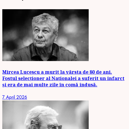
Mircea Lucescu a murit la vârsta de 80 de ani.
Fostul selecționer al Naționalei a suferit un infarct
și era de mai multe zile în comă indusă.
7 April 2026