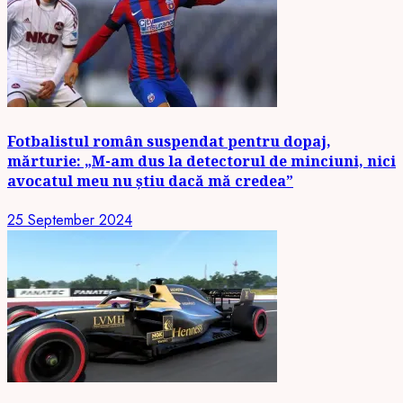
Fotbalistul român suspendat pentru dopaj,
mărturie: „M-am dus la detectorul de minciuni, nici
avocatul meu nu știu dacă mă credea”
25 September 2024