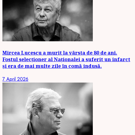
Mircea Lucescu a murit la vârsta de 80 de ani.
Fostul selecționer al Naționalei a suferit un infarct
și era de mai multe zile în comă indusă.
7 April 2026