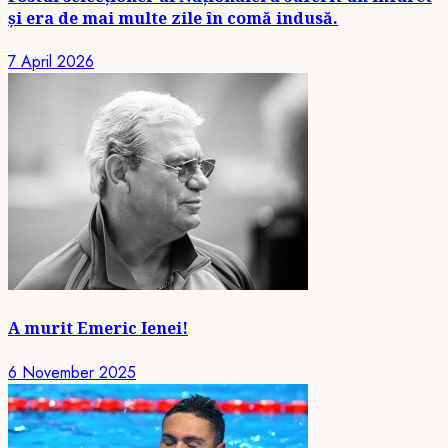
și era de mai multe zile în comă indusă.
7 April 2026
A murit Emeric Ienei!
6 November 2025