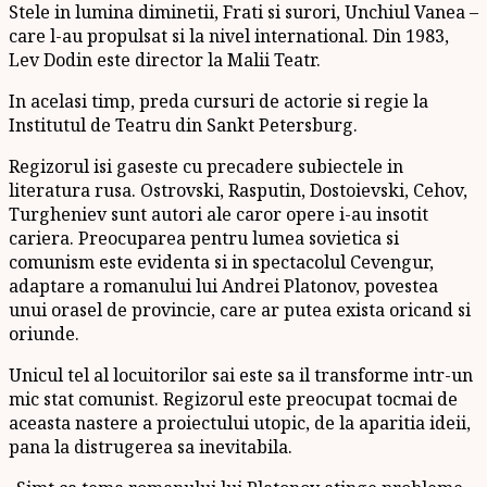
Stele in lumina diminetii, Frati si surori, Unchiul Vanea –
care l-au propulsat si la nivel international. Din 1983,
Lev Dodin este director la Malii Teatr.
In acelasi timp, preda cursuri de actorie si regie la
Institutul de Teatru din Sankt Petersburg.
Regizorul isi gaseste cu precadere subiectele in
literatura rusa. Ostrovski, Rasputin, Dostoievski, Cehov,
Turgheniev sunt autori ale caror opere i-au insotit
cariera. Preocuparea pentru lumea sovietica si
comunism este evidenta si in spectacolul Cevengur,
adaptare a romanului lui Andrei Platonov, povestea
unui orasel de provincie, care ar putea exista oricand si
oriunde.
Unicul tel al locuitorilor sai este sa il transforme intr-un
mic stat comunist. Regizorul este preocupat tocmai de
aceasta nastere a proiectului utopic, de la aparitia ideii,
pana la distrugerea sa inevitabila.