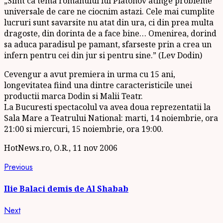
„Simt ca tema romanului lui Platonov atinge probleme
universale de care ne ciocnim astazi. Cele mai cumplite
lucruri sunt savarsite nu atat din ura, ci din prea multa
dragoste, din dorinta de a face bine… Omenirea, dorind
sa aduca paradisul pe pamant, sfarseste prin a crea un
infern pentru cei din jur si pentru sine.” (Lev Dodin)
Cevengur a avut premiera in urma cu 15 ani,
longevitatea fiind una dintre caracteristicile unei
productii marca Dodin si Malii Teatr.
La Bucuresti spectacolul va avea doua reprezentatii la
Sala Mare a Teatrului National: marti, 14 noiembrie, ora
21:00 si miercuri, 15 noiembrie, ora 19:00.
HotNews.ro, O.R., 11 nov 2006
Continue
Previous
Previous
post:
Reading
Ilie Balaci demis de Al Shabab
Next
Next
post: