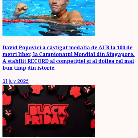
David Popovici a câștigat medalia de AUR la 100 de
metri liber, la Campionatul Mondial din Singapore.
A stabilit RECORD al competiției și al doilea cel mai
bun timp din istorie.
31 July 2025