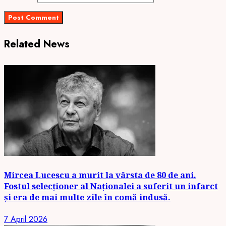
Related News
Mircea Lucescu a murit la vârsta de 80 de ani.
Fostul selecționer al Naționalei a suferit un infarct
și era de mai multe zile în comă indusă.
7 April 2026