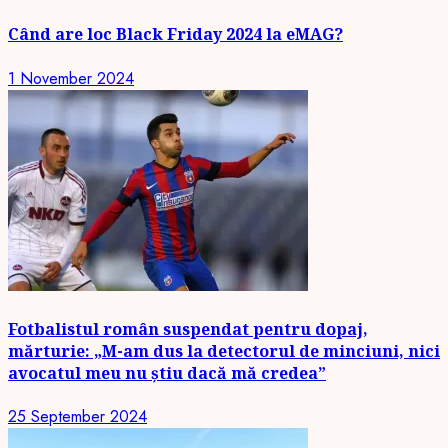
Când are loc Black Friday 2024 la eMAG?
1 November 2024
Fotbalistul român suspendat pentru dopaj,
mărturie: „M-am dus la detectorul de minciuni, nici
avocatul meu nu știu dacă mă credea”
25 September 2024