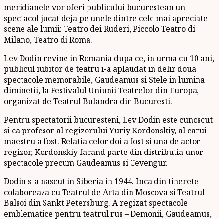
meridianele vor oferi publicului bucurestean un
spectacol jucat deja pe unele dintre cele mai apreciate
scene ale lumii: Teatro dei Ruderi, Piccolo Teatro di
Milano, Teatro di Roma.
Lev Dodin revine in Romania dupa ce, in urma cu 10 ani,
publicul iubitor de teatru i-a aplaudat in delir doua
spectacole memorabile, Gaudeamus si Stele in lumina
diminetii, la Festivalul Uniunii Teatrelor din Europa,
organizat de Teatrul Bulandra din Bucuresti.
Pentru spectatorii bucuresteni, Lev Dodin este cunoscut
si ca profesor al regizorului Yuriy Kordonskiy, al carui
maestru a fost. Relatia celor doi a fost si una de actor-
regizor, Kordonskiy facand parte din distributia unor
spectacole precum Gaudeamus si Cevengur.
Dodin s-a nascut in Siberia in 1944. Inca din tinerete
colaboreaza cu Teatrul de Arta din Moscova si Teatrul
Balsoi din Sankt Petersburg. A regizat spectacole
emblematice pentru teatrul rus – Demonii, Gaudeamus,