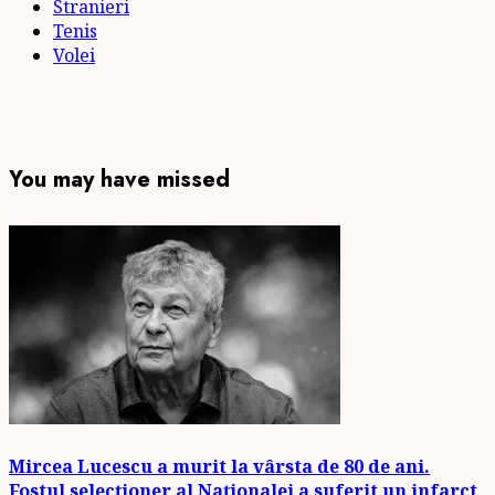
Stranieri
Tenis
Volei
You may have missed
Mircea Lucescu a murit la vârsta de 80 de ani.
Fostul selecționer al Naționalei a suferit un infarct