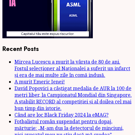
Recent Posts
Mircea Lucescu a murit la vârsta de 80 de ani.
Fostul selecționer al Naționalei a suferit un infarct
și era de mai multe zile în comă indusă.
A murit Emeric Ienei!
David Popovici a câștigat medalia de AUR la 100 de
metri liber, la Campionatul Mondial din Singapore.
A stabilit RECORD al competiției și al doilea cel mai
bun timp din istorie.
Când are loc Black Friday 2024 la eMAG?
Fotbalistul român suspendat pentru dopaj,
mărturie: „M-am dus la detectorul de minciuni,
nici avocatul meu nu știu dacă mă credea”