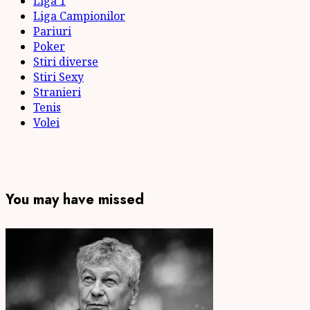
Liga 1
Liga Campionilor
Pariuri
Poker
Stiri diverse
Stiri Sexy
Stranieri
Tenis
Volei
You may have missed