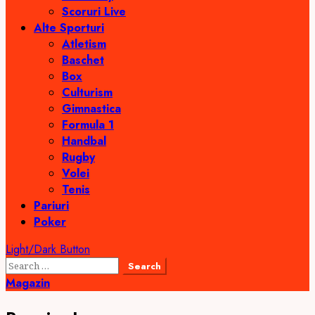
Scoruri Live
Alte Sporturi
Atletism
Baschet
Box
Culturism
Gimnastica
Formula 1
Handbal
Rugby
Volei
Tenis
Pariuri
Poker
Light/Dark Button
Search
for:
Magazin