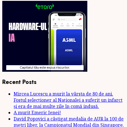
Recent Posts
Mircea Lucescu a murit la vârsta de 80 de ani.
Fostul selecționer al Naționalei a suferit un infarct
și era de mai multe zile în comă indusă.
A murit Emeric Ienei!
David Popovici a câștigat medalia de AUR la 100 de
metri liber, la Campionatul Mondial din Singapore.