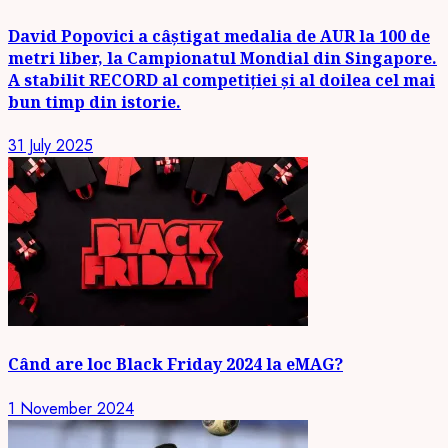
David Popovici a câștigat medalia de AUR la 100 de
metri liber, la Campionatul Mondial din Singapore.
A stabilit RECORD al competiției și al doilea cel mai
bun timp din istorie.
31 July 2025
Când are loc Black Friday 2024 la eMAG?
1 November 2024