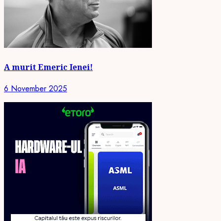
A murit Emeric Ienei!
6 November 2025