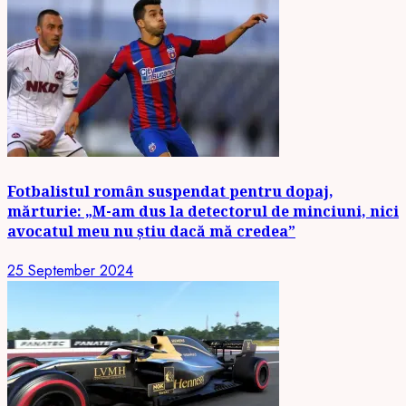
Fotbalistul român suspendat pentru dopaj,
mărturie: „M-am dus la detectorul de minciuni, nici
avocatul meu nu știu dacă mă credea”
25 September 2024