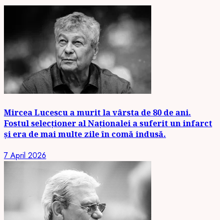
Mircea Lucescu a murit la vârsta de 80 de ani.
Fostul selecționer al Naționalei a suferit un infarct
și era de mai multe zile în comă indusă.
7 April 2026