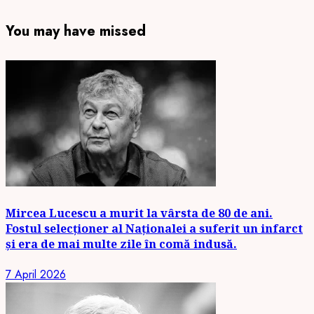
You may have missed
Mircea Lucescu a murit la vârsta de 80 de ani.
Fostul selecționer al Naționalei a suferit un infarct
și era de mai multe zile în comă indusă.
7 April 2026