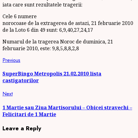
iata care sunt rezultatele tragerii:
Cele 6 numere
norocoase de la extragerea de astazi, 21 februarie 2010
de la Loto 6 din 49 sunt: 6,9,40,27,24,17
Numarul de la tragerea Noroc de duminica, 21
februarie 2010, este: 9,8,5,8,8,2,8
Continue
Previous
Previous
post:
Reading
SuperBingo Metropolis 21.02.2010 lista
castigatorilor
Next
Next
post:
1 Martie sau Ziua Martisorului – Obicei stravechi –
Felicitari de 1 Martie
Leave a Reply