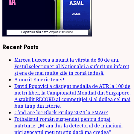
Recent Posts
Mircea Lucescu a murit la vârsta de 80 de ani.
Fostul selecționer al Naționalei a suferit un infarct
și era de mai multe zile în comă indusă.
A murit Emeric Ienei!
David Popovici a câștigat medalia de AUR la 100 de
metri liber, la Campionatul Mondial din Singapore.
A stabilit RECORD al competiției și al doilea cel mai
bun timp din istorie.
Când are loc Black Friday 2024 la eMAG?
Fotbalistul român suspendat pentru dopaj,
mărturie: „M-am dus la detectorul de minciuni,
nici avocatul meu nu știu dacă mă credea”