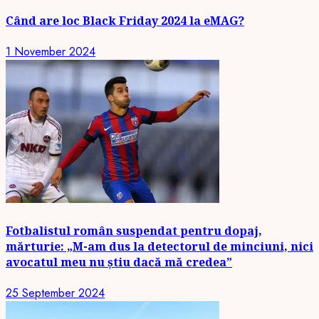
Când are loc Black Friday 2024 la eMAG?
1 November 2024
Fotbalistul român suspendat pentru dopaj,
mărturie: „M-am dus la detectorul de minciuni, nici
avocatul meu nu știu dacă mă credea”
25 September 2024