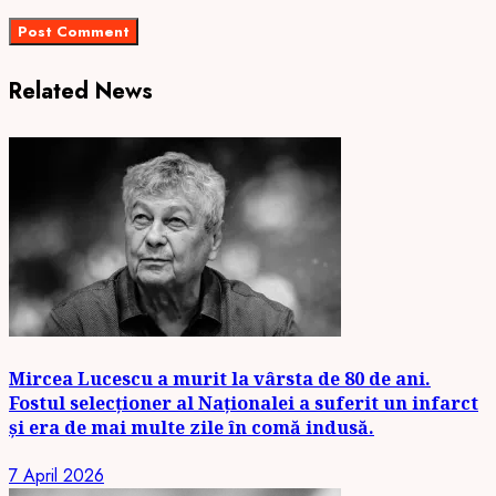
Related News
Mircea Lucescu a murit la vârsta de 80 de ani.
Fostul selecționer al Naționalei a suferit un infarct
și era de mai multe zile în comă indusă.
7 April 2026