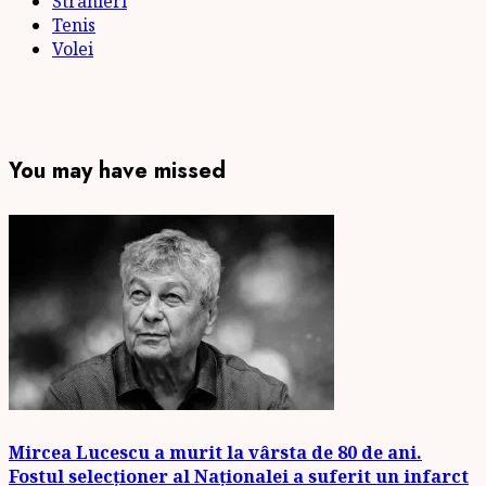
Stranieri
Tenis
Volei
You may have missed
Mircea Lucescu a murit la vârsta de 80 de ani.
Fostul selecționer al Naționalei a suferit un infarct