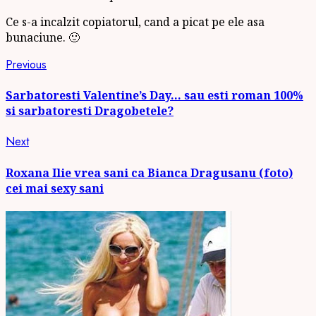
Ce s-a incalzit copiatorul, cand a picat pe ele asa
bunaciune. 🙂
Continue
Previous
Previous
post:
Reading
Sarbatoresti Valentine’s Day… sau esti roman 100%
si sarbatoresti Dragobetele?
Next
Next
post:
Roxana Ilie vrea sani ca Bianca Dragusanu (foto)
cei mai sexy sani