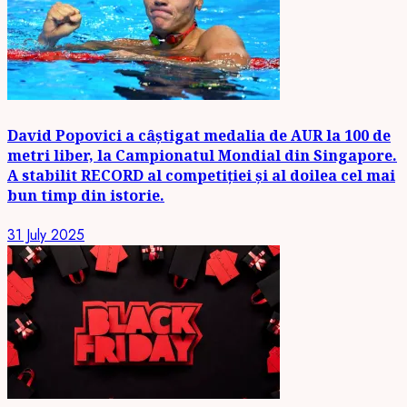
David Popovici a câștigat medalia de AUR la 100 de
metri liber, la Campionatul Mondial din Singapore.
A stabilit RECORD al competiției și al doilea cel mai
bun timp din istorie.
31 July 2025