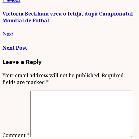
Continue
Previous
post:
Reading
Victoria Beckham vrea o fetiţă, după Campionatul
Mondial de Fotbal
Next
Next
post:
Next Post
Leave a Reply
Your email address will not be published.
Required
fields are marked
*
Comment
*