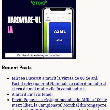
Recent Posts
Mircea Lucescu a murit la vârsta de 80 de ani.
Fostul selecționer al Naționalei a suferit un infarct
și era de mai multe zile în comă indusă.
A murit Emeric Ienei!
David Popovici a câștigat medalia de AUR la 100 de
metri liber, la Campionatul Mondial din Singapore.