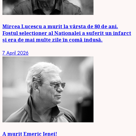
Mircea Lucescu a murit la vârsta de 80 de ani.
Fostul selecționer al Naționalei a suferit un infarct
și era de mai multe zile în comă indusă.
7 April 2026
A murit Emeric Ienei!