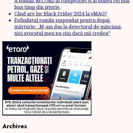
A stabilit RECORD al competiției și al doilea cel mai
bun timp din istorie.
Când are loc Black Friday 2024 la eMAG?
Fotbalistul român suspendat pentru dopaj,
mărturie: „M-am dus la detectorul de minciuni,
nici avocatul meu nu știu dacă mă credea”
Archives