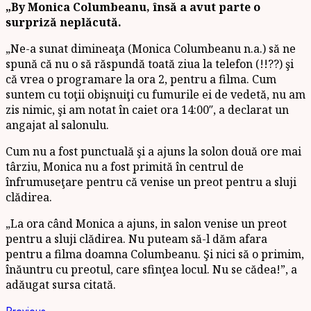
„By Monica Columbeanu, însă a avut parte o
surpriză neplăcută.
„Ne-a sunat dimineaţa (Monica Columbeanu n.a.) să ne
spună că nu o să răspundă toată ziua la telefon (!!??) şi
că vrea o programare la ora 2, pentru a filma. Cum
suntem cu toţii obişnuiţi cu fumurile ei de vedetă, nu am
zis nimic, şi am notat în caiet ora 14:00″, a declarat un
angajat al salonulu.
Cum nu a fost punctuală şi a ajuns la solon două ore mai
târziu, Monica nu a fost primită în centrul de
înfrumuseţare pentru că venise un preot pentru a sluji
clădirea.
„La ora când Monica a ajuns, in salon venise un preot
pentru a sluji clădirea. Nu puteam să-l dăm afara
pentru a filma doamna Columbeanu. Şi nici să o primim,
înăuntru cu preotul, care sfinţea locul. Nu se cădea!”, a
adăugat sursa citată.
Previous