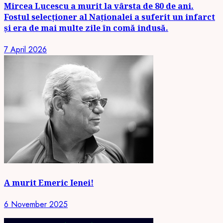
Mircea Lucescu a murit la vârsta de 80 de ani.
Fostul selecționer al Naționalei a suferit un infarct
și era de mai multe zile în comă indusă.
7 April 2026
A murit Emeric Ienei!
6 November 2025