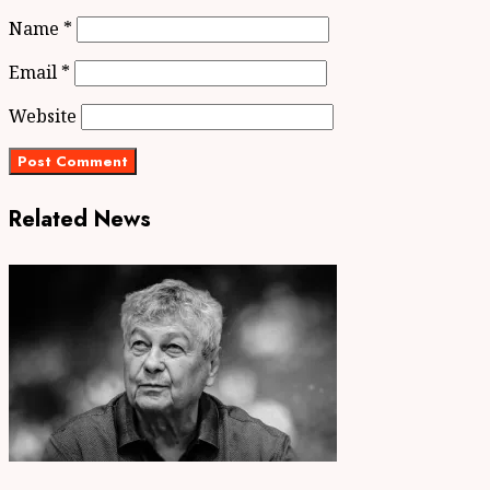
Name
*
Email
*
Website
Related News