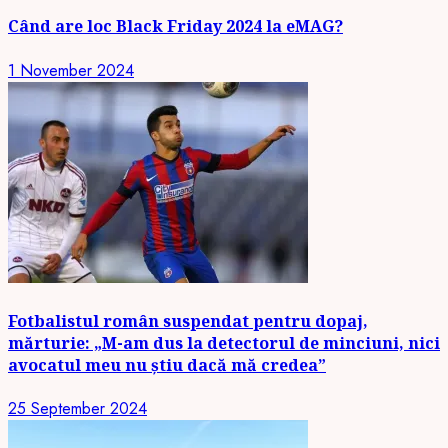
Când are loc Black Friday 2024 la eMAG?
1 November 2024
Fotbalistul român suspendat pentru dopaj,
mărturie: „M-am dus la detectorul de minciuni, nici
avocatul meu nu știu dacă mă credea”
25 September 2024