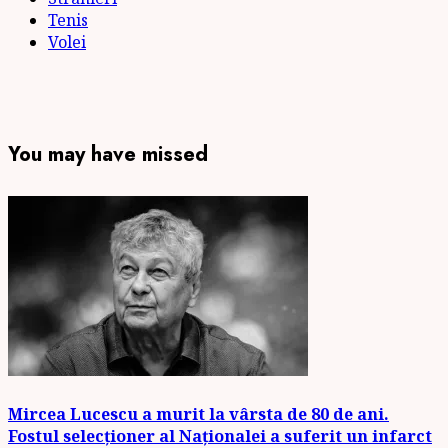
Tenis
Volei
You may have missed
Mircea Lucescu a murit la vârsta de 80 de ani.
Fostul selecționer al Naționalei a suferit un infarct