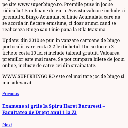
pe site www.superbingo.ro. Premiile puse in joc se
ridica la 1.5 milioane de euro. Aveasta valoare include si
premiul si Bingo Acumulat si Linie Acumulata care nu
se acorda in fiecare emisiune, ci doar atunci cand se
realizeaza Bingo sau Linie pana la Bila Maxima.
Update: din 2010 se pun in vanzare cartoane de bingo
portocalii, care costa 3.2 lei tichetul. Un carton cu 3
tichete costa 10 lei si include talonul gratuit. Valoarea
premiilor este mai mare. Se pot cumpara bilete de joc si
online, inclusiv de catre cei din strainatate.
WWW.SUPERBINGO.RO este cel mai tare joc de bingo si
mai adevarat.
Continue
Previous
Previous
post:
Reading
Examene si grile la Spiru Haret Bucuresti –
Facultatea de Drept anul 1 la Zi
Next
Next