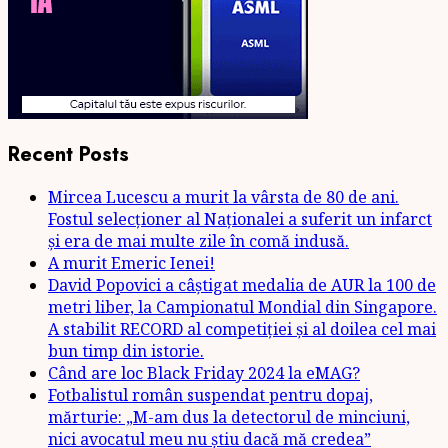
Recent Posts
Mircea Lucescu a murit la vârsta de 80 de ani.
Fostul selecționer al Naționalei a suferit un infarct
și era de mai multe zile în comă indusă.
A murit Emeric Ienei!
David Popovici a câștigat medalia de AUR la 100 de
metri liber, la Campionatul Mondial din Singapore.
A stabilit RECORD al competiției și al doilea cel mai
bun timp din istorie.
Când are loc Black Friday 2024 la eMAG?
Fotbalistul român suspendat pentru dopaj,
mărturie: „M-am dus la detectorul de minciuni,
nici avocatul meu nu știu dacă mă credea”