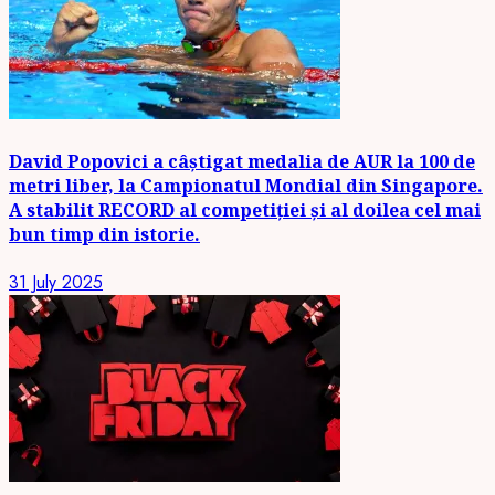
David Popovici a câștigat medalia de AUR la 100 de
metri liber, la Campionatul Mondial din Singapore.
A stabilit RECORD al competiției și al doilea cel mai
bun timp din istorie.
31 July 2025