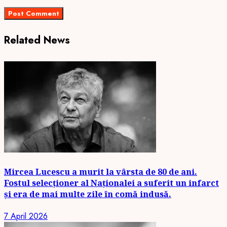
Related News
Mircea Lucescu a murit la vârsta de 80 de ani.
Fostul selecționer al Naționalei a suferit un infarct
și era de mai multe zile în comă indusă.
7 April 2026