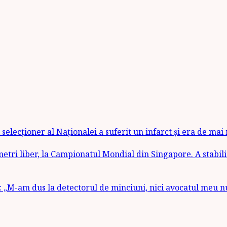
selecționer al Naționalei a suferit un infarct și era de mai
etri liber, la Campionatul Mondial din Singapore. A stabili
 „M-am dus la detectorul de minciuni, nici avocatul meu n