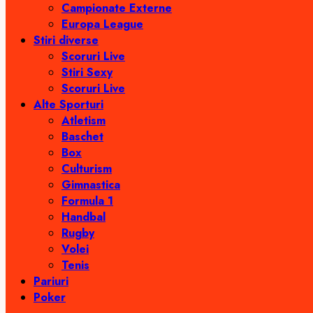
Campionate Externe
Europa League
Stiri diverse
Scoruri Live
Stiri Sexy
Scoruri Live
Alte Sporturi
Atletism
Baschet
Box
Culturism
Gimnastica
Formula 1
Handbal
Rugby
Volei
Tenis
Pariuri
Poker