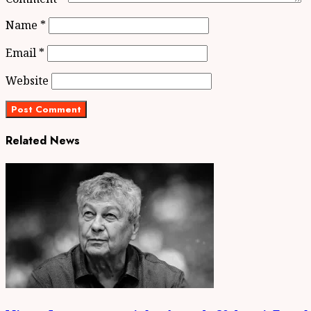
Name
*
Email
*
Website
Related News