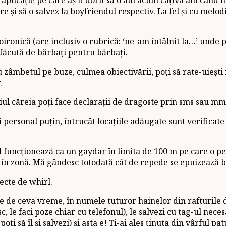
e și să o salvez la boyfriendul respectiv. La fel și cu melodii
oironică (are inclusiv o rubrică: ‘ne-am întâlnit la…’ unde p
 făcută de bărbați pentru bărbați.
u zâmbetul pe buze, culmea obiectivării, poți să rate-uiești
.
iul căreia poți face declarații de dragoste prin sms sau mms 
i personal puțin, întrucât locațiile adăugate sunt verificate 
l funcționează ca un gaydar în limita de 100 m pe care o pe
 în zonă. Mă gândesc totodată cât de repede se epuizează bat
ecte de whirl.
ție de ceva vreme, în numele tuturor hainelor din rafturile d
esc, le faci poze chiar cu telefonul), le salvezi cu tag-ul n
 poți să îl și salvezi) și asta e! Ți-ai ales ținuta din vârful 