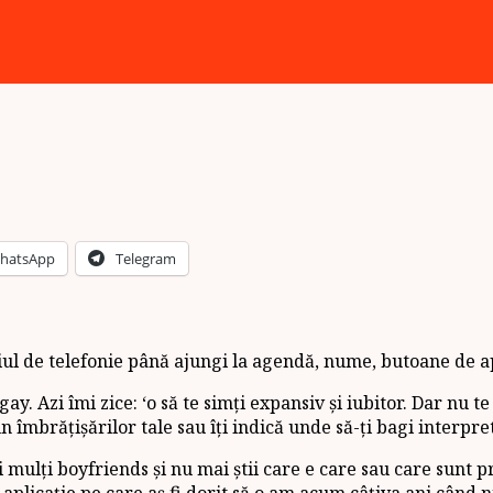
hatsApp
Telegram
ul de telefonie până ajungi la agendă, nume, butoane de ape
gay. Azi îmi zice: ‘o să te simți expansiv și iubitor. Dar nu 
 îmbrățișărilor tale sau îți indică unde să-ți bagi interpr
i mulți boyfriends și nu mai știi care e care sau care sunt p
 E o aplicație pe care aș fi dorit să o am acum câțiva ani c