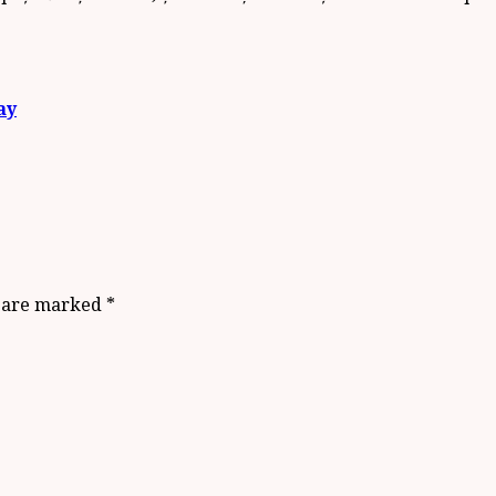
ay
s are marked
*