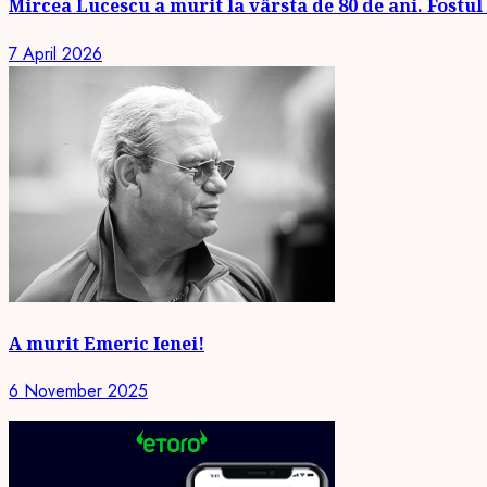
Mircea Lucescu a murit la vârsta de 80 de ani. Fostul 
7 April 2026
A murit Emeric Ienei!
6 November 2025