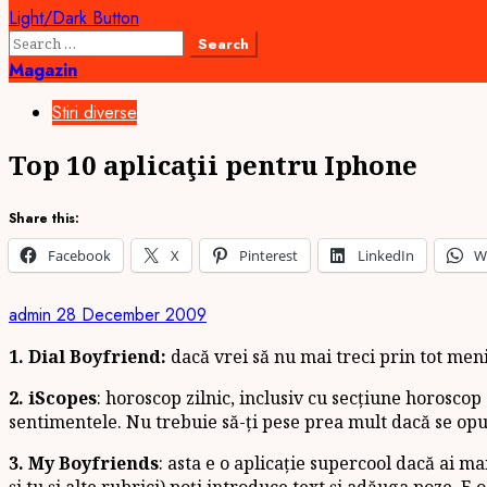
Light/Dark Button
Search
for:
Magazin
Stiri diverse
Top 10 aplicaţii pentru Iphone
Share this:
Facebook
X
Pinterest
LinkedIn
W
admin
28 December 2009
1.
Dial Boyfriend:
dacă vrei să nu mai treci prin tot meni
2. iScopes
: horoscop zilnic, inclusiv cu secțiune horoscop 
sentimentele. Nu trebuie să-ți pese prea mult dacă se opun
3. My Boyfriends
: asta e o aplicație supercool dacă ai ma
și tu și alte rubrici) poți introduce text și adăuga poze.