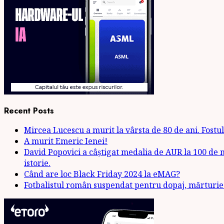
Recent Posts
Mircea Lucescu a murit la vârsta de 80 de ani. Fostul 
A murit Emeric Ienei!
David Popovici a câștigat medalia de AUR la 100 de m
istorie.
Când are loc Black Friday 2024 la eMAG?
Fotbalistul român suspendat pentru dopaj, mărturie: