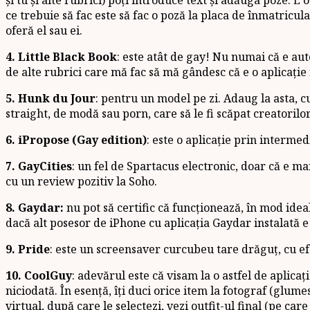
ce trebuie să fac este să fac o poză la placa de înmatricular
oferă el sau ei.
4. Little Black Book
: este atât de gay! Nu numai că e aut
de alte rubrici care mă fac să mă gândesc că e o aplicație
5. Hunk du Jour
: pentru un model pe zi. Adaug la asta, c
straight, de modă sau porn, care să le fi scăpat creatorilor
6. iPropose (Gay edition)
: este o aplicație prin intermed
7. GayCities
: un fel de Spartacus electronic, doar că e ma
cu un review pozitiv la Soho.
8. Gaydar:
nu pot să certific că funcționează, în mod idea
dacă alt posesor de iPhone cu aplicația Gaydar instalată e
9. Pride
: este un screensaver curcubeu tare drăguț, cu ef
10. CoolGuy
: adevărul este că visam la o astfel de aplica
niciodată. În esență, îți duci orice item la fotograf (glum
virtual, după care le selectezi, vezi outfit-ul final (pe care