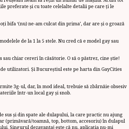
le preferate și cu toate celelalte detalii pe care ți le
oți bifa ‘(nu) ne-am culcat din prima’, dar are și o groază
 modelele de la 1 la 5 stele. Nu cred că e model gay sau
sau chiar cereri în căsătorie. O să o păstrez, cine știe!
de utilizatori. Și Bucureștiul este pe harta din GayCities
rmite 3g-ul, dar, în mod ideal, trebuie să zbârnăie obsesiv
eriile într-un local gay și snob.
e sus și din spate ale dulapului, la care practic nu ajung
ecesar (primăvară/toamnă, top, bottom, accesoriu) în dulapul
patului. Singurul dezavantaj este că nu, aplicația nu-mi