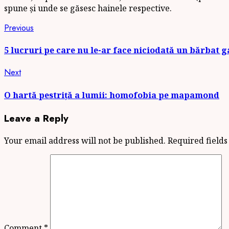
spune și unde se găsesc hainele respective.
Continue
Previous
Previous
post:
Reading
5 lucruri pe care nu le-ar face niciodată un bărbat g
Next
Next
post:
O hartă pestriță a lumii: homofobia pe mapamond
Leave a Reply
Your email address will not be published.
Required field
Comment
*