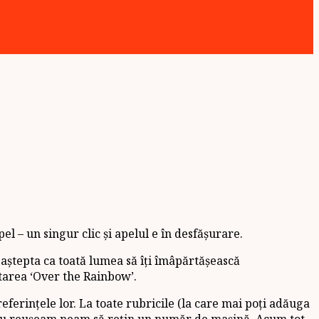
l – un singur clic și apelul e în desfășurare.
te aștepta ca toată lumea să îți îmâpărtășească
etarea ‘Over the Rainbow’.
referințele lor. La toate rubricile (la care mai poți adăuga
ând nu reușeam neam să rețin un număr de mașină. Acum tot