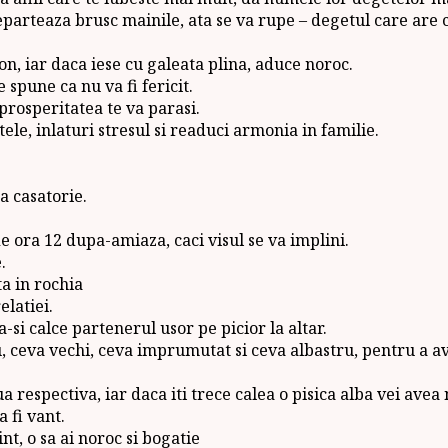
 departeaza brusc mainile, ata se va rupe – degetul care are 
ion, iar daca iese cu galeata plina, aduce noroc.
 spune ca nu va fi fericit.
prosperitatea te va parasi.
ele, inlaturi stresul si readuci armonia in familie.
na casatorie.
e ora 12 dupa-amiaza, caci visul se va implini.
.
a in rochia
elatiei.
-si calce partenerul usor pe picior la altar.
, ceva vechi, ceva imprumutat si ceva albastru, pentru a av
ua respectiva, iar daca iti trece calea o pisica alba vei avea
a fi vant.
t, o sa ai noroc si bogatie