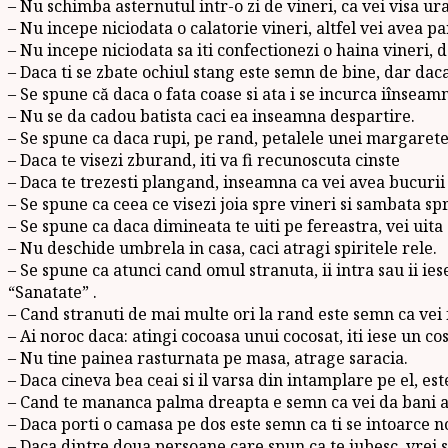
– Nu schimba asternutul intr-o zi de vineri, ca vei visa ur
– Nu incepe niciodata o calatorie vineri, altfel vei avea p
– Nu incepe niciodata sa iti confectionezi o haina vineri, d
– Daca ti se zbate ochiul stang este semn de bine, dar daca
– Se spune că daca o fata coase si ata i se incurca iînseam
– Nu se da cadou batista caci ea inseamna despartire.
– Se spune ca daca rupi, pe rand, petalele unei margarete 
– Daca te visezi zburand, iti va fi recunoscuta cinste
– Daca te trezesti plangand, inseamna ca vei avea bucurii
– Se spune ca ceea ce visezi joia spre vineri si sambata spr
– Se spune ca daca dimineata te uiti pe fereastra, vei uita c
– Nu deschide umbrela in casa, caci atragi spiritele rele.
– Se spune ca atunci cand omul stranuta, ii intra sau ii ie
“Sanatate” .
– Cand stranuti de mai multe ori la rand este semn ca vei 
– Ai noroc daca: atingi cocoasa unui cocosat, iti iese un co
– Nu tine painea rasturnata pe masa, atrage saracia.
– Daca cineva bea ceai si il varsa din intamplare pe el, es
– Cand te mananca palma dreapta e semn ca vei da bani al
– Daca porti o camasa pe dos este semn ca ti se intoarce n
– Daca dintre doua persoane care spun ca te iubesc, vrei sa