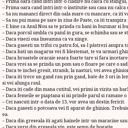
– Prima oara cand intri intr-o cladire nu calca cu stangul,
– Prima oara cand intri intr-o institutie sau casa nu calca 
– Sa nu mananci direct din oala mare cu mancare, ca iti va 
– Sa nu pui mana pe sare in ziua de Paste, ca iti transpira 
– E bine ca Anul Nou sa te prinda cu bani in buzunar si bus
– Daca porcul umbla cu paiul in gura, se schimba sau se s
– Daca visezi oua înseamna ca va ninge.
– Daca gasesti un trifoi cu patru foi, sa-l păstrezi asupra t
– Daca bati un magarus vei fi blestemat, te va urmari ghin
– Daca broastele oracaie seara foarte tare si fara incetar
– Daca vrei sa se prinda un pom sau o floare pe care o sade
– Daca te inchei gresit, stramb, la nasturi, vei avea ghinio
– Daca iti trece un gand rau prin gand, bate de 3 ori in l
si vei alunga raul.
– Daca iti cade din mana cutitul, vei primi in vizita un bar
– Daca femeile se piaptana si isi prinde parul si ramane 
– Cei nascuti intr-o data de 13, vor avea un destin fericit.
– Daca gasesti o potcoava vei fi aparat de ghinion. Trebuie
ea.
– Daca din greseala iti agati hainele intr-un maracine sau 
– Daca versi din greseala vin, este semn de bogatie.