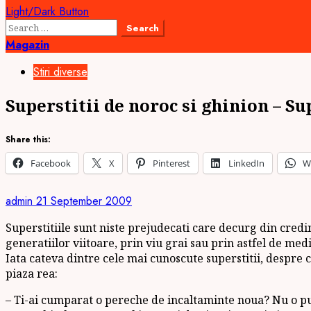
Light/Dark Button
Search
for:
Magazin
Stiri diverse
Superstitii de noroc si ghinion – Sup
Share this:
Facebook
X
Pinterest
LinkedIn
W
admin
21 September 2009
Superstitiile sunt niste prejudecati care decurg din credi
generatiilor viitoare, prin viu grai sau prin astfel de medi
Iata cateva dintre cele mai cunoscute superstitii, despre c
piaza rea:
– Ti-ai cumparat o pereche de incaltaminte noua? Nu o pu