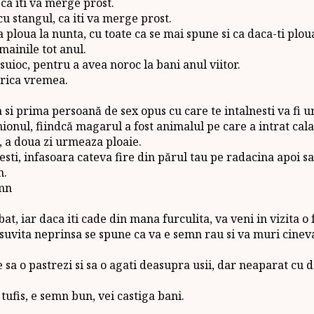
 ca iti va merge prost.
cu stangul, ca iti va merge prost.
ploua la nunta, cu toate ca se mai spune si ca daca-ti ploua
mainile tot anul.
uioc, pentru a avea noroc la bani anul viitor.
trica vremea.
a si prima persoană de sex opus cu care te intalnesti va fi ur
ionul, fiindcă magarul a fost animalul pe care a intrat cala
e, a doua zi urmeaza ploaie.
sti, infasoara cateva fire din părul tau pe radacina apoi sa
n.
emn
bat, iar daca iti cade din mana furculita, va veni in vizita o
o suvita neprinsa se spune ca va e semn rau si va muri cine
 sa o pastrezi si sa o agati deasupra usii, dar neaparat cu 
tufis, e semn bun, vei castiga bani.