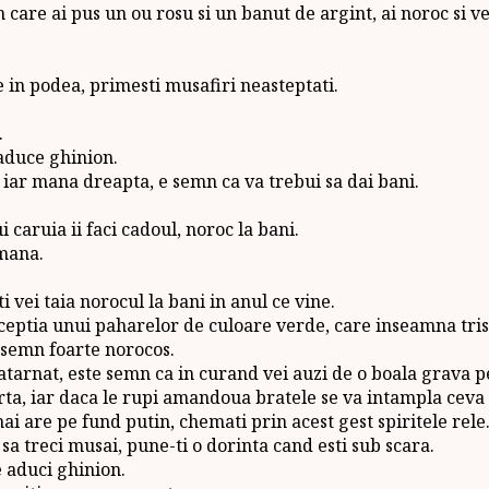
 care ai pus un ou rosu si un banut de argint, ai noroc si vei
ge in podea, primesti musafiri neasteptati.
.
 aduce ghinion.
iar mana dreapta, e semn ca va trebui sa dai bani.
 caruia ii faci cadoul, noroc la bani.
amana.
i vei taia norocul la bani in anul ce vine.
ceptia unui paharelor de culoare verde, care inseamna tris
n semn foarte norocos.
atarnat, este semn ca in curand vei auzi de o boala grava 
arta, iar daca le rupi amandoua bratele se va intampla ceva 
i are pe fund putin, chemati prin acest gest spiritele rele
sa treci musai, pune-ti o dorinta cand esti sub scara.
e aduci ghinion.