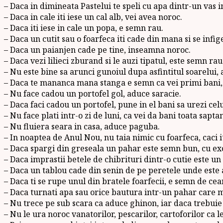
– Daca in dimineata Pastelui te speli cu apa dintr-un vas in
– Daca in cale iti iese un cal alb, vei avea noroc.
– Daca iti iese in cale un popa, e semn rau.
– Daca un cutit sau o foarfeca iti cade din mana si se infi
– Daca un paianjen cade pe tine, inseamna noroc.
– Daca vezi lilieci zburand si le auzi tipatul, este semn rau
– Nu este bine sa arunci gunoiul dupa asfintitul soarelui,
– Daca te mananca mana stanga e semn ca vei primi bani, 
– Nu face cadou un portofel gol, aduce saracie.
– Daca faci cadou un portofel, pune in el bani sa urezi celui
– Nu face plati intr-o zi de luni, ca vei da bani toata sapt
– Nu fluiera seara in casa, aduce paguba.
– In noaptea de Anul Nou, nu taia nimic cu foarfeca, caci it
– Daca spargi din greseala un pahar este semn bun, cu ex
– Daca imprastii betele de chibrituri dintr-o cutie este u
– Daca un tablou cade din senin de pe peretele unde este 
– Daca ti se rupe unul din bratele foarfecii, e semn de ce
– Daca turnati apa sau orice bautura intr-un pahar care ma
– Nu trece pe sub scara ca aduce ghinon, iar daca trebuie 
– Nu le ura noroc vanatorilor, pescarilor, cartoforilor ca l