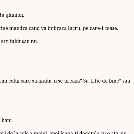
 de ghinion.
va tine mandra cand va imbraca lucrul pe care-l coase.
sti iubit sau nu.
au celui care stranuta, ii se ureaza” Sa-ti fie de bine” sau
 bani.
i de la cele 2 maini, apoi leaga-ti degetele cu o ata, un