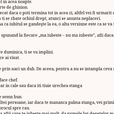
at in acea noapte.
arte de ghinion.
ecat daca o poti termina tot in acea zi, altfel vei fi urmarit
 ti se zbate ochiul drept, atunci se anunta neplaceri.
na ca iubitul se gandeşte la ea, o alta versiune este ca se 
spunand la fiecare „ma iubeste – nu ma iubeste”, afli daca e
e duminica, ti se va implini.
e ai visat.
se prin nari un duh. De aceea, pentru a nu se intampla ceva r
face chef.
sar in cale sau daca iti tiuie urechea stanga
te semn bun.
tei persoane, iar daca te mananca palma stanga, vei primi
orocul spre rau.
 aflii care te iubeste mai mult, da numele lor degetelor mar