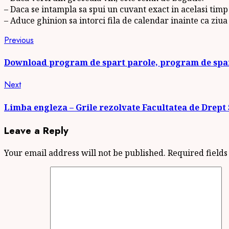
– Daca se intampla sa spui un cuvant exact in acelasi timp c
– Aduce ghinion sa intorci fila de calendar inainte ca ziua
Continue
Previous
Previous
post:
Reading
Download program de spart parole, program de spar
Next
Next
post:
Limba engleza – Grile rezolvate Facultatea de Drept 
Leave a Reply
Your email address will not be published.
Required field