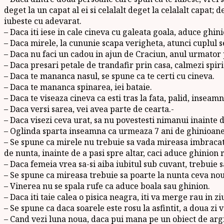
deget la un capat al ei si celalalt deget la celalalt capat;
iubeste cu adevarat.
– Daca iti iese in cale cineva cu galeata goala, aduce ghin
– Daca mirele, la cununie scapa verigheta, atunci cuplul se
– Daca nu faci un cadou in ajun de Craciun, anul urmator 
– Daca presari petale de trandafir prin casa, calmezi spirit
– Daca te mananca nasul, se spune ca te certi cu cineva.
– Daca te mananca spinarea, iei bataie.
– Daca te viseaza cineva ca esti tras la fata, palid, inseam
– Daca versi sarea, vei avea parte de cearta.-
– Daca visezi ceva urat, sa nu povestesti nimanui inainte d
– Oglinda sparta inseamna ca urmeaza 7 ani de ghinioane
– Se spune ca mirele nu trebuie sa vada mireasa imbracat
de nunta, inainte de a pasi spre altar, caci aduce ghinion r
– Daca femeia vrea sa-si aiba iubitul sub cuvant, trebuie sa
– Se spune ca mireasa trebuie sa poarte la nunta ceva nou
– Vinerea nu se spala rufe ca aduce boala sau ghinion.
– Daca iti taie calea o pisica neagra, iti va merge rau in zi
– Se spune ca daca soarele este rosu la asfintit, a doua zi v
– Cand vezi luna noua, daca pui mana pe un obiect de argin