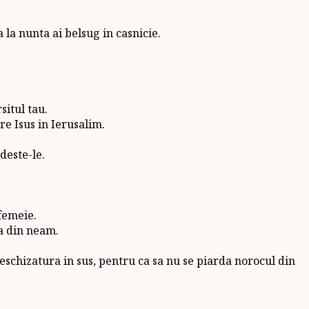
 la nunta ai belsug in casnicie.
situl tau.
re Isus in Ierusalim.
deste-le.
 femeie.
va din neam.
deschizatura in sus, pentru ca sa nu se piarda norocul din