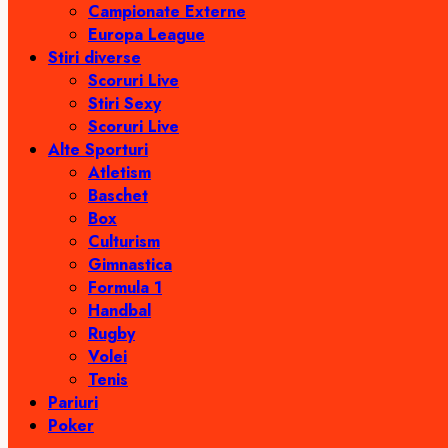
Campionate Externe
Europa League
Stiri diverse
Scoruri Live
Stiri Sexy
Scoruri Live
Alte Sporturi
Atletism
Baschet
Box
Culturism
Gimnastica
Formula 1
Handbal
Rugby
Volei
Tenis
Pariuri
Poker