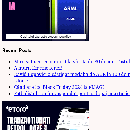
Recent Posts
Mircea Lucescu a murit la vârsta de 80 de ani. Fostul 
A murit Emeric Ienei!
David Popovici a câștigat medalia de AUR la 100 de m
istorie.
Când are loc Black Friday 2024 la eMAG?
Fotbalistul român suspendat pentru dopaj, mărturie: