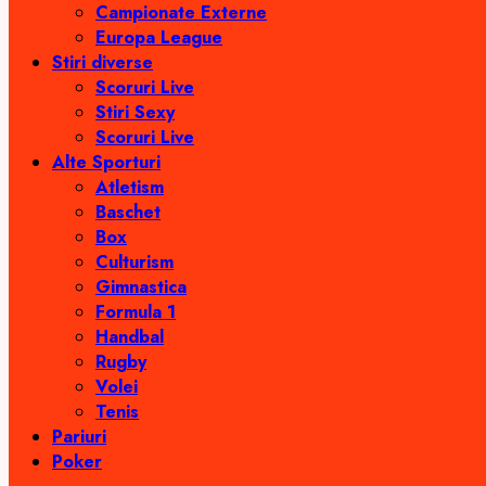
Campionate Externe
Europa League
Stiri diverse
Scoruri Live
Stiri Sexy
Scoruri Live
Alte Sporturi
Atletism
Baschet
Box
Culturism
Gimnastica
Formula 1
Handbal
Rugby
Volei
Tenis
Pariuri
Poker