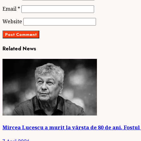
Email
*
Website
Related News
Mircea Lucescu a murit la vârsta de 80 de ani. Fostul 