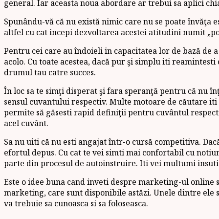
general. Iar aceasta noua abordare ar trebui sa aplici ch
Spunându-vă că nu există nimic care nu se poate învăţa est
altfel cu cat incepi dezvoltarea acestei atitudini numit „po
Pentru cei care au îndoieli in capacitatea lor de bază de a
acolo. Cu toate acestea, dacă pur şi simplu iti reamintesti
drumul tau catre succes.
În loc sa te simţi disperat şi fara speranţă pentru că nu 
sensul cuvantului respectiv. Multe motoare de căutare iti 
permite să găsesti rapid definiţii pentru cuvântul respecti
acel cuvânt.
Sa nu uiti că nu esti angajat într-o cursă competitiva. Dac
efortul depus. Cu cat te vei simti mai confortabil cu notiun
parte din procesul de autoinstruire. Iti vei multumi insuti
Este o idee buna cand inveti despre marketing-ul online s
marketing, care sunt disponibile astăzi. Unele dintre ele 
va trebuie sa cunoasca si sa foloseasca.