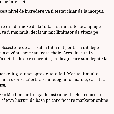
l pe Internet.
st nivel de incredere va fi testat chiar de la inceput,
are sa-l deraieze de la tinta chiar înainte de a ajunge
u va fi mai mult, decât un mic limitator de viteză pe
foloseste-te de accesul la Internet pentru a intelege
n cuvânt cheie sau frază cheie. Acest lucru iti va
n detalii despre concepte şi aplicaţii care sunt legate la
arketing, atunci opreste-te si fa-l. Merita timpul si
mai usor sa citesti si sa intelegi informatiile, care fac
ase.
 Există o lume intreaga de instrumente electronice de
tă câteva lucruri de bază pe care fiecare marketer online