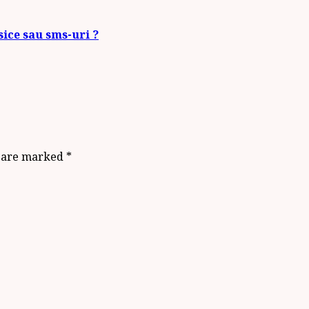
sice sau sms-uri ?
s are marked
*