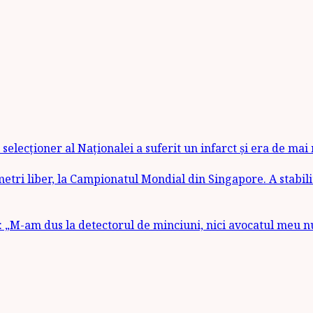
selecționer al Naționalei a suferit un infarct și era de mai
etri liber, la Campionatul Mondial din Singapore. A stabili
 „M-am dus la detectorul de minciuni, nici avocatul meu n