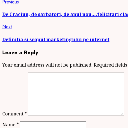
Continue
Previous
Previous
post:
Reading
De Craciun, de sarbatori, de anul nou….felicitari cla
Next
Next
post:
Definitia si scopul marketingului pe internet
Leave a Reply
Your email address will not be published.
Required field
Comment
*
Name
*