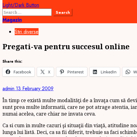
Light/Dark Button
Search
for:
Magazin
Stiri diverse
Pregati-va pentru succesul online
Share this:
Facebook
X
Pinterest
LinkedIn
W
admin
13 February 2009
În timp ce există multe modalităţi de a învaţa cum să devi
sunt prea multe informatii, care ne pot atrage atentia, ia
numai acelea, care chiar ne invata ceva.
Ca si cum in multe cazuri şi situaţii din viaţă, atitudine 
lunga lui listă. Deci, ca sa fii diferit, trebuie sa faci s