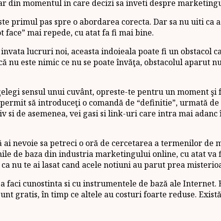
iar din momentul in care decizi sa inveti despre marketingu
e primul pas spre o abordarea corecta. Dar sa nu uiti ca ace
t face” mai repede, cu atat fa fi mai bine.
 invata lucruri noi, aceasta indoieala poate fi un obstacol c
 că nu este nimic ce nu se poate învăţa, obstacolul aparut n
înţelegi sensul unui cuvânt, opreste-te pentru un moment şi 
permit să introduceţi o comandă de “definitie”, urmată de u
v si de asemenea, vei gasi si link-uri care intra mai adanc î
ă ai nevoie sa petreci o oră de cercetarea a termenilor de m
ile de baza din industria marketingului online, cu atat va fi 
 ca nu te ai lasat cand acele notiuni au parut prea misterio
a faci cunostinta si cu instrumentele de bază ale Internet.
sunt gratis, în timp ce altele au costuri foarte reduse. Exis