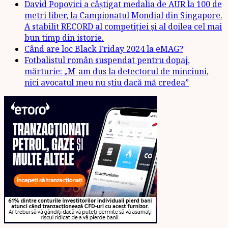
David Popovici a câștigat medalia de AUR la 100 de
metri liber, la Campionatul Mondial din Singapore.
A stabilit RECORD al competiției și al doilea cel mai
bun timp din istorie.
Când are loc Black Friday 2024 la eMAG?
Fotbalistul român suspendat pentru dopaj,
mărturie: „M-am dus la detectorul de minciuni,
nici avocatul meu nu știu dacă mă credea”