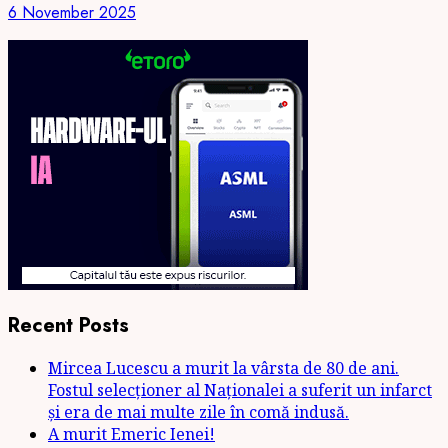
6 November 2025
Recent Posts
Mircea Lucescu a murit la vârsta de 80 de ani.
Fostul selecționer al Naționalei a suferit un infarct
și era de mai multe zile în comă indusă.
A murit Emeric Ienei!