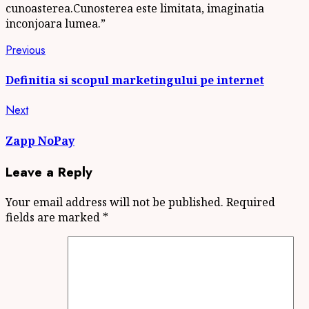
cunoasterea.Cunosterea este limitata, imaginatia
inconjoara lumea.”
Continue
Previous
Previous
post:
Reading
Definitia si scopul marketingului pe internet
Next
Next
post:
Zapp NoPay
Leave a Reply
Your email address will not be published.
Required
fields are marked
*