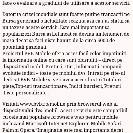
face o evaluare a gradului de utilizare a acestor servicii.
Datorita crizei mondiale sunt foarte putine tranzactii pe
Bursa generand o lichiditate scazuta asa ca i-as sfatui sa
nu taxeze aceste servicii. Este mai important sa
popularizezi Bursa astfel incat sa devina un fenomen de
masa decat sa faci niste banuti de la circa 6000 de
potentiali pasionati.
Proiectul BVB Mobile ofera acces facil celor impatimiti
la informatia online cu care sunt obisnuiti – direct pe
dispozitivul mobil. Preturi, stiri, informatii companii,
evolutie indici – toate pe mobilul dvs. Intrati pe site-ul
dedicat BVB Mobile si veti avea acces la stiri,Totaluri
piete,Top-uri tranzactionare, Indici bursieri, Preturi
,Liste personalizate .
Vizitati www.bvb.ro/mobile prin browserul web al
dispozitivului dvs. mobil. Acest serviciu este compatibil
cu cele mai populare browsere web pentru mobile
incluzand Microsoft Internet Explorer, Mobile Safari,
Palm si Opera.“Imaginatia este mai importanta decat