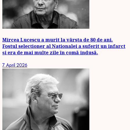
Mircea Lucescu a murit la vârsta de 80 de ani.
Fostul selecționer al Naționalei a suferit un infarct
și era de mai multe zile în comă indusă.
7 April 2026