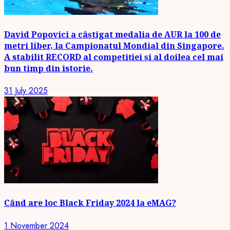
David Popovici a câștigat medalia de AUR la 100 de
metri liber, la Campionatul Mondial din Singapore.
A stabilit RECORD al competiției și al doilea cel mai
bun timp din istorie.
31 July 2025
Când are loc Black Friday 2024 la eMAG?
1 November 2024