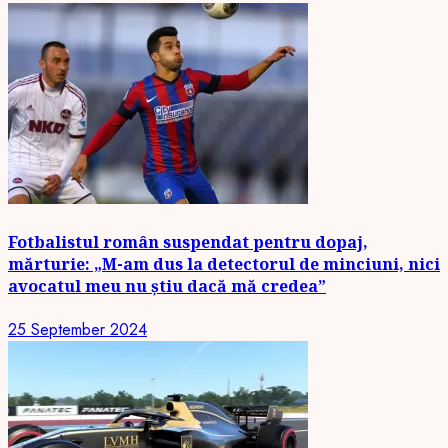
Fotbalistul român suspendat pentru dopaj,
mărturie: „M-am dus la detectorul de minciuni, nici
avocatul meu nu știu dacă mă credea”
25 September 2024