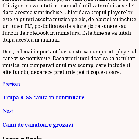
fiti siguri ca va uitati in manualul utilizatorului sa vedeti
daca acestea sunt incluse. Chiar daca scopul playerelor
este sa puteti asculta muzica pe ele, de obiciei au incluse
un tuner FM, posibilitatea de a inregistra sunete sau
functii de notebook in miniatura. Este bine sa va uitati
dupa acestea in manual.
Deci, cel mai important lucru este sa cumparati playerul
care vi se potriveste. Daca vreti unul doar ca sa ascultati
muzica, nu cumparati unul mai scump, care include si
alte functii, deoarece preturile pot fi coplesitoare.
Continue
Previous
Previous
post:
Reading
Trupa KISS canta in continuare
Next
Next
post:
Caini de vanatoare grozavi
Leave a Reply