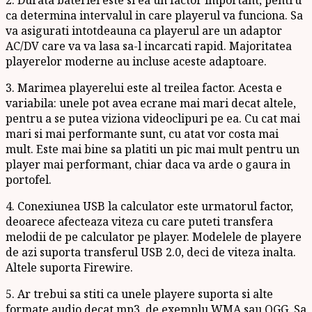
ca determina intervalul in care playerul va funciona. Sa
va asigurati intotdeauna ca playerul are un adaptor
AC/DV care va va lasa sa-l incarcati rapid. Majoritatea
playerelor moderne au incluse aceste adaptoare.
3. Marimea playerelui este al treilea factor. Acesta e
variabila: unele pot avea ecrane mai mari decat altele,
pentru a se putea viziona videoclipuri pe ea. Cu cat mai
mari si mai performante sunt, cu atat vor costa mai
mult. Este mai bine sa platiti un pic mai mult pentru un
player mai performant, chiar daca va arde o gaura in
portofel.
4. Conexiunea USB la calculator este urmatorul factor,
deoarece afecteaza viteza cu care puteti transfera
melodii de pe calculator pe player. Modelele de playere
de azi suporta transferul USB 2.0, deci de viteza inalta.
Altele suporta Firewire.
5. Ar trebui sa stiti ca unele playere suporta si alte
formate audio decat mp3, de exemplu WMA sau OGG. Sa