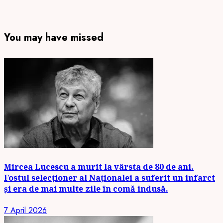
You may have missed
Mircea Lucescu a murit la vârsta de 80 de ani.
Fostul selecționer al Naționalei a suferit un infarct
și era de mai multe zile în comă indusă.
7 April 2026