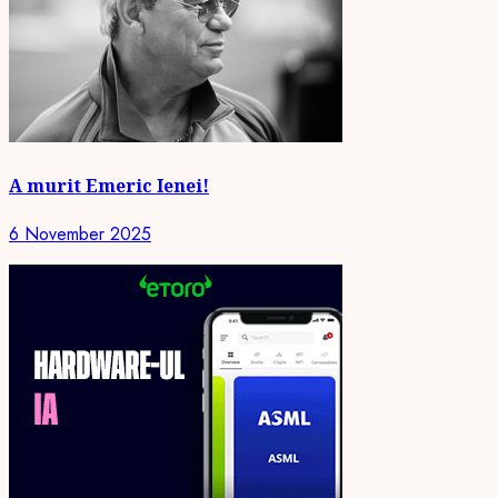
A murit Emeric Ienei!
6 November 2025