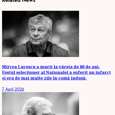
Related News
Mircea Lucescu a murit la vârsta de 80 de ani.
Fostul selecționer al Naționalei a suferit un infarct
și era de mai multe zile în comă indusă.
7 April 2026