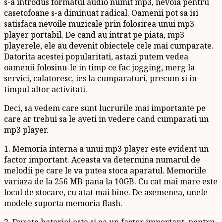
s-a introdus formatul audio numit mp3, nevoia pentru
casetofoane s-a diminuat radical. Oamenii pot sa isi
satisfaca nevoile muzicale prin folosirea unui mp3
player portabil. De cand au intrat pe piata, mp3
playerele, ele au devenit obiectele cele mai cumparate.
Datorita acestei popularitati, astazi putem vedea
oamenii folosinu-le in timp ce fac jogging, merg la
servici, calatoresc, ies la cumparaturi, precum si in
timpul altor activitati.
Deci, sa vedem care sunt lucrurile mai importante pe
care ar trebui sa le aveti in vedere cand cumparati un
mp3 player.
1. Memoria interna a unui mp3 player este evident un
factor important. Aceasta va determina numarul de
melodii pe care le va putea stoca aparatul. Memoriile
variaza de la 256 MB pana la 10GB. Cu cat mai mare este
locul de stocare, cu atat mai bine. De asemenea, unele
modele suporta memoria flash.
2. Durata bateriei este si ea un factor important, pentru