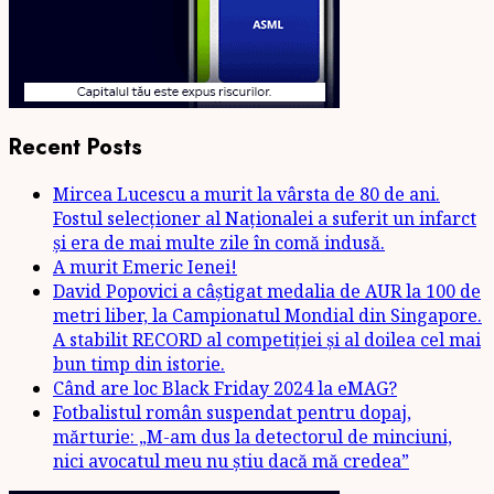
Recent Posts
Mircea Lucescu a murit la vârsta de 80 de ani.
Fostul selecționer al Naționalei a suferit un infarct
și era de mai multe zile în comă indusă.
A murit Emeric Ienei!
David Popovici a câștigat medalia de AUR la 100 de
metri liber, la Campionatul Mondial din Singapore.
A stabilit RECORD al competiției și al doilea cel mai
bun timp din istorie.
Când are loc Black Friday 2024 la eMAG?
Fotbalistul român suspendat pentru dopaj,
mărturie: „M-am dus la detectorul de minciuni,
nici avocatul meu nu știu dacă mă credea”