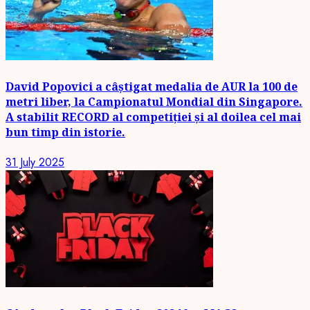
David Popovici a câștigat medalia de AUR la 100 de
metri liber, la Campionatul Mondial din Singapore.
A stabilit RECORD al competiției și al doilea cel mai
bun timp din istorie.
31 July 2025