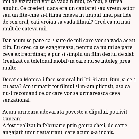
mii de vizitatori vor sa vada filmul, ce mai, e stirea
anului. Ce credeti, daca era un cantaret sau vreun actor
sau un fite-cine si-l filma cineva in timpul unei partide
de sex oral, cati vroiau sa vada filmul? Cred ca nu mai
mult de cateva mii.
Dar acum se pare ca-s sute de mii care vor sa vada acest
clip. Eu cred ca se exagereaza, pentru ca nu mi se pare
ceva extraordinar, e pur si simplu un film destul de slab
(realizat cu telefonul mobil) in care nu se inteleg prea
multe.
Decat ca Monica-i face sex oral lui Iri. Si atat. Bun, si ce-i
cu asta? Am urmarit tot filmul si m-am plictisit, asa ca
nu-l recomand celor care vor sa urmareasca ceva
senzational.
Acum urmeaza adevarata poveste a clipului, potrivit
Cancan:
A fost realizat in februarie prin gaura cheii, de catre
angajatii unui restaurant, care acum s-a inchis.