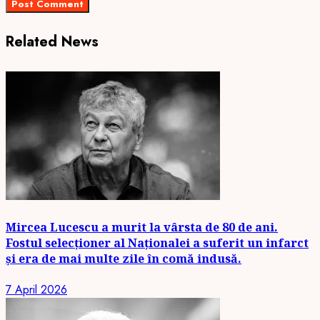
Related News
Mircea Lucescu a murit la vârsta de 80 de ani.
Fostul selecționer al Naționalei a suferit un infarct
și era de mai multe zile în comă indusă.
7 April 2026