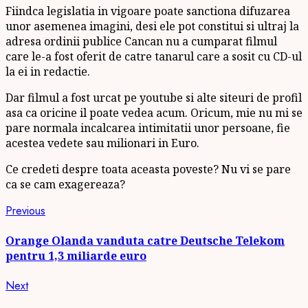
Fiindca legislatia in vigoare poate sanctiona difuzarea
unor asemenea imagini, desi ele pot constitui si ultraj la
adresa ordinii publice Cancan nu a cumparat filmul
care le-a fost oferit de catre tanarul care a sosit cu CD-ul
la ei in redactie.
Dar filmul a fost urcat pe youtube si alte siteuri de profil
asa ca oricine il poate vedea acum. Oricum, mie nu mi se
pare normala incalcarea intimitatii unor persoane, fie
acestea vedete sau milionari in Euro.
Ce credeti despre toata aceasta poveste? Nu vi se pare
ca se cam exagereaza?
Continue
Previous
Previous
post:
Reading
Orange Olanda vanduta catre Deutsche Telekom
pentru 1,3 miliarde euro
Next
Next
post: