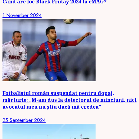
Când are loc Black Friday 2024 la eMAG?
1 November 2024
Fotbalistul român suspendat pentru dopaj,
mărturie: „M-am dus la detectorul de minciuni, nici
avocatul meu nu știu dacă mă credea”
25 September 2024