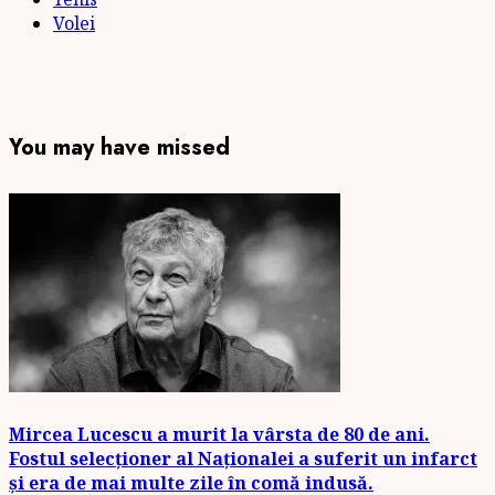
Volei
You may have missed
Mircea Lucescu a murit la vârsta de 80 de ani.
Fostul selecționer al Naționalei a suferit un infarct
și era de mai multe zile în comă indusă.