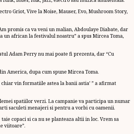
ectro Griot, Vive la Noise, Mauser, Evo, Mushroom Story,
“Am promis ca va veni un malian, Abdoulaye Diabate, dar
ta un african la festivalul noastru” a spus Mircea Toma,
stul Adam Perry nu mai poate fi prezenta, dar “Cu
ite din America, dupa cum spune Mircea Toma.
hiar vin formatiile astea la banii astia’ ” a afirmat
lemei spatiilor verzi. La campanie va participa un numar
arti saculeti menajeri si pentru a vorbi cu oamenii.
aie copaci si ca nu se planteaza altii in loc. Vrem sa
e viitoare”.