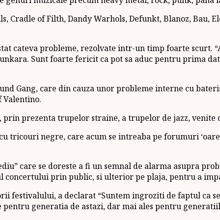
, Cradle of Filth, Dandy Warhols, Defunkt, Blanoz, Bau, El
at cateva probleme, rezolvate intr-un timp foarte scurt. 
Tounkara. Sunt foarte fericit ca pot sa aduc pentru prima da
hound Gang, care din cauza unor probleme interne cu bateri
 Valentino.
it, prin prezenta trupelor straine, a trupelor de jazz, ven
 cu tricouri negre, care acum se intreaba pe forumuri ‘oare c
ediu” care se doreste a fi un semnal de alarma asupra prob
concertului prin public, si ulterior pe plaja, pentru a imp
 festivalului, a declarat “Suntem ingroziti de faptul ca se t
e pentru generatia de astazi, dar mai ales pentru generatiil