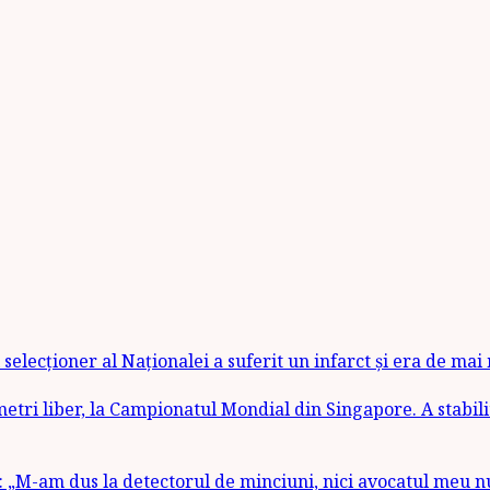
selecționer al Naționalei a suferit un infarct și era de mai
etri liber, la Campionatul Mondial din Singapore. A stabili
 „M-am dus la detectorul de minciuni, nici avocatul meu n