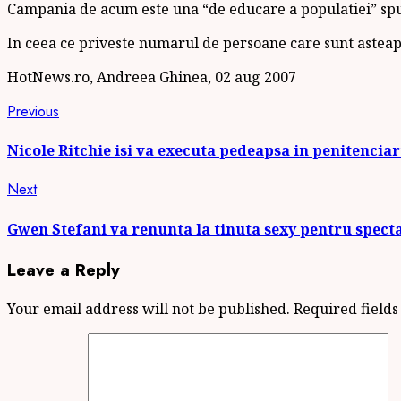
Campania de acum este una “de educare a populatiei” sp
In ceea ce priveste numarul de persoane care sunt asteapt
HotNews.ro, Andreea Ghinea, 02 aug 2007
Continue
Previous
Previous
post:
Reading
Nicole Ritchie isi va executa pedeapsa in penitenciar
Next
Next
post:
Gwen Stefani va renunta la tinuta sexy pentru spect
Leave a Reply
Your email address will not be published.
Required field