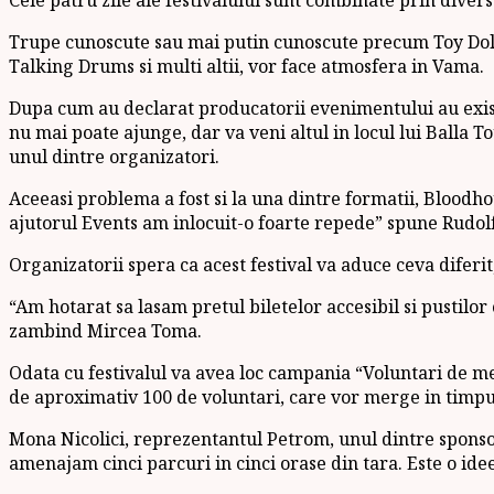
Trupe cunoscute sau mai putin cunoscute precum Toy Dolls
Talking Drums si multi altii, vor face atmosfera in Vama.
Dupa cum au declarat producatorii evenimentului au exist
nu mai poate ajunge, dar va veni altul in locul lui Balla 
unul dintre organizatori.
Aceeasi problema a fost si la una dintre formatii, Blood
ajutorul Events am inlocuit-o foarte repede” spune Rudolf
Organizatorii spera ca acest festival va aduce ceva difer
“Am hotarat sa lasam pretul biletelor accesibil si pustilor
zambind Mircea Toma.
Odata cu festivalul va avea loc campania “Voluntari de m
de aproximativ 100 de voluntari, care vor merge in timpul 
Mona Nicolici, reprezentantul Petrom, unul dintre sponsorii
amenajam cinci parcuri in cinci orase din tara. Este o ide