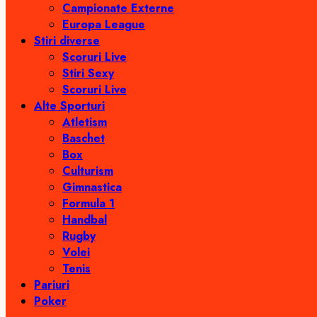
Campionate Externe
Europa League
Stiri diverse
Scoruri Live
Stiri Sexy
Scoruri Live
Alte Sporturi
Atletism
Baschet
Box
Culturism
Gimnastica
Formula 1
Handbal
Rugby
Volei
Tenis
Pariuri
Poker