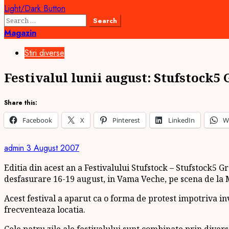
Light/Dark Button
Search
for:
Magazin
Stiri diverse
Festivalul lunii august: Stufstock5
Share this:
Facebook
X
Pinterest
LinkedIn
W
admin
3 August 2007
Editia din acest an a Festivalului Stufstock – Stufstock5 G
desfasurare 16-19 august, in Vama Veche, pe scena de la M
Acest festival a aparut ca o forma de protest impotriva in
frecventeaza locatia.
Cele patru zile ale festivalului sunt combinate prin dive