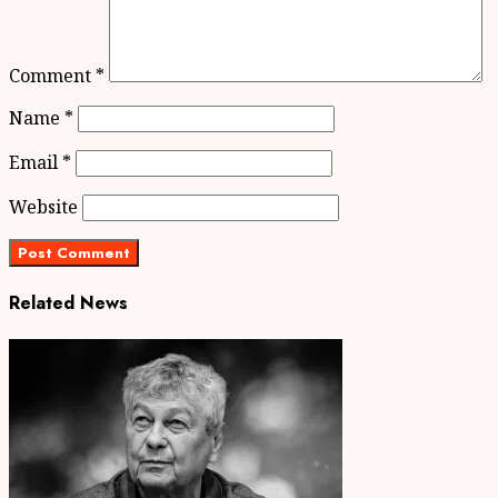
Comment
*
Name
*
Email
*
Website
Related News