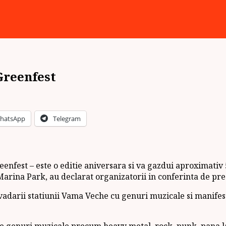
 Greenfest
hatsApp
Telegram
reenfest – este o editie aniversara si va gazdui aproximativ
arina Park, au declarat organizatorii in conferinta de pres
vadarii statiunii Vama Veche cu genuri muzicale si manifest
rse genuri muzicale precum heavy metal, rock, punk, pana la 