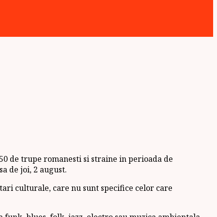
 50 de trupe romanesti si straine in perioada de
a de joi, 2 august.
ari culturale, care nu sunt specifice celor care
funk, blues, folk, jazz, electro sau muzica ambientala.