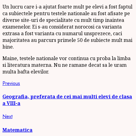
Un lucru care i-a ajutat foarte mult pe elevi a fost faptul
ca subiectele pentru testele nationale au fost afisate pe
diverse site-uri de specialitate cu mult timp inaintea
examenelor. Ei s-au considerat norocosi ca varianta
extrasa a fost varianta cu numarul unsprezece, caci
majoritatea au parcurs primele 50 de subiecte mult mai
bine.
Maine, testele nationale vor continua cu proba la limba
si literatura materna. Nu ne ramane decat sa le uram
multa bafta elevilor.
Continue
Previous
Previous
post:
Reading
Geografia, preferata de cei mai multi elevi de clasa
a VIII-a
Next
Next
post:
Matematica