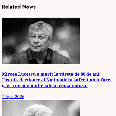
Related News
Mircea Lucescu a murit la vârsta de 80 de ani.
Fostul selecționer al Naționalei a suferit un infarct
și era de mai multe zile în comă indusă.
7 April 2026