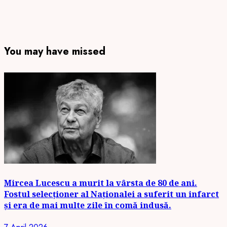
You may have missed
Mircea Lucescu a murit la vârsta de 80 de ani.
Fostul selecționer al Naționalei a suferit un infarct
și era de mai multe zile în comă indusă.