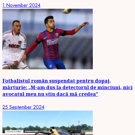
1 November 2024
Fotbalistul român suspendat pentru dopaj,
mărturie: „M-am dus la detectorul de minciuni, nici
avocatul meu nu știu dacă mă credea”
25 September 2024