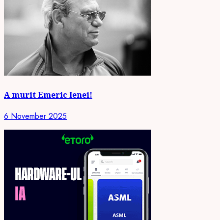
A murit Emeric Ienei!
6 November 2025