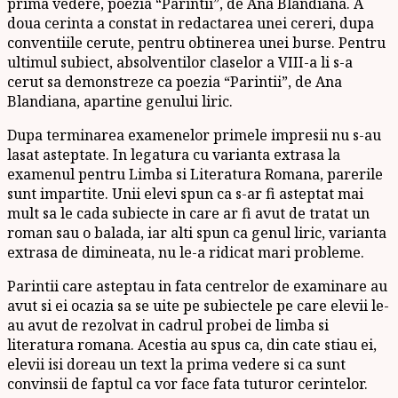
prima vedere, poezia “Parintii”, de Ana Blandiana. A
doua cerinta a constat in redactarea unei cereri, dupa
conventiile cerute, pentru obtinerea unei burse. Pentru
ultimul subiect, absolventilor claselor a VIII-a li s-a
cerut sa demonstreze ca poezia “Parintii”, de Ana
Blandiana, apartine genului liric.
Dupa terminarea examenelor primele impresii nu s-au
lasat asteptate. In legatura cu varianta extrasa la
examenul pentru Limba si Literatura Romana, parerile
sunt impartite. Unii elevi spun ca s-ar fi asteptat mai
mult sa le cada subiecte in care ar fi avut de tratat un
roman sau o balada, iar alti spun ca genul liric, varianta
extrasa de dimineata, nu le-a ridicat mari probleme.
Parintii care asteptau in fata centrelor de examinare au
avut si ei ocazia sa se uite pe subiectele pe care elevii le-
au avut de rezolvat in cadrul probei de limba si
literatura romana. Acestia au spus ca, din cate stiau ei,
elevii isi doreau un text la prima vedere si ca sunt
convinsii de faptul ca vor face fata tuturor cerintelor.