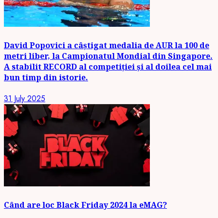
David Popovici a câștigat medalia de AUR la 100 de
metri liber, la Campionatul Mondial din Singapore.
A stabilit RECORD al competiției și al doilea cel mai
bun timp din istorie.
31 July 2025
Când are loc Black Friday 2024 la eMAG?