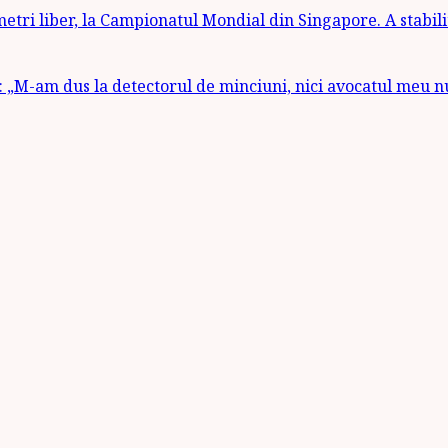
etri liber, la Campionatul Mondial din Singapore. A stabili
 „M-am dus la detectorul de minciuni, nici avocatul meu n