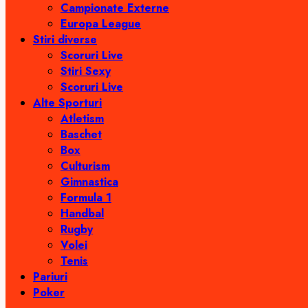
Campionate Externe
Europa League
Stiri diverse
Scoruri Live
Stiri Sexy
Scoruri Live
Alte Sporturi
Atletism
Baschet
Box
Culturism
Gimnastica
Formula 1
Handbal
Rugby
Volei
Tenis
Pariuri
Poker