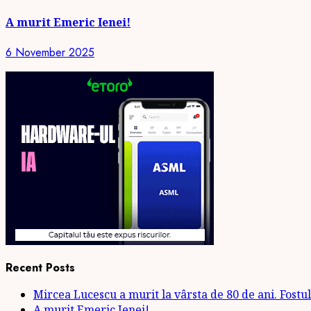
A murit Emeric Ienei!
6 November 2025
Recent Posts
Mircea Lucescu a murit la vârsta de 80 de ani. Fostul 
A murit Emeric Ienei!