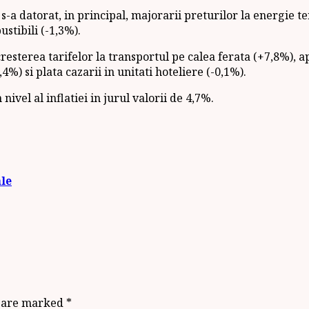
-a datorat, in principal, majorarii preturilor la energie t
stibili (-1,3%).
 cresterea tarifelor la transportul pe calea ferata (+7,8%), a
4%) si plata cazarii in unitati hoteliere (-0,1%).
vel al inflatiei in jurul valorii de 4,7%.
le
s are marked
*