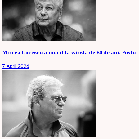
Mircea Lucescu a murit la vârsta de 80 de ani. Fostul 
7 April 2026