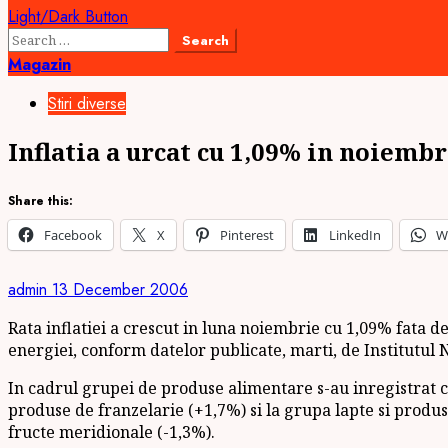
Light/Dark Button
Search
for:
Magazin
Stiri diverse
Inflatia a urcat cu 1,09% in noiembr
Share this:
Facebook
X
Pinterest
LinkedIn
W
admin
13 December 2006
Rata inflatiei a crescut in luna noiembrie cu 1,09% fata d
energiei, conform datelor publicate, marti, de Institutul N
In cadrul grupei de produse alimentare s-au inregistrat c
produse de franzelarie (+1,7%) si la grupa lapte si produs
fructe meridionale (-1,3%).