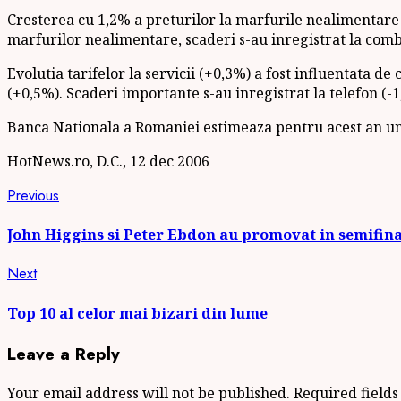
Cresterea cu 1,2% a preturilor la marfurile nealimentare s
marfurilor nealimentare, scaderi s-au inregistrat la combu
Evolutia tarifelor la servicii (+0,3%) a fost influentata de
(+0,5%). Scaderi importante s-au inregistrat la telefon (-1,
Banca Nationala a Romaniei estimeaza pentru acest an un ni
HotNews.ro, D.C., 12 dec 2006
Continue
Previous
Previous
post:
Reading
John Higgins si Peter Ebdon au promovat in semifina
Next
Next
post:
Top 10 al celor mai bizari din lume
Leave a Reply
Your email address will not be published.
Required field