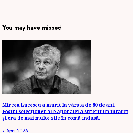
You may have missed
Mircea Lucescu a murit la vârsta de 80 de ani.
Fostul selecționer al Naționalei a suferit un infarct
și era de mai multe zile în comă indusă.
7 April 2026