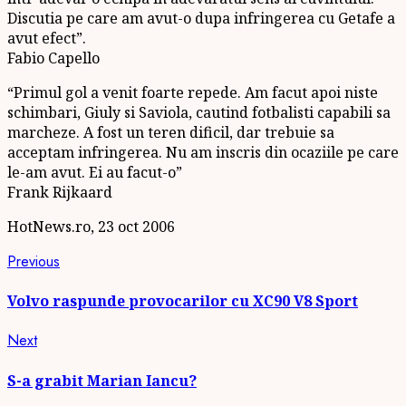
Discutia pe care am avut-o dupa infringerea cu Getafe a
avut efect”.
Fabio Capello
“Primul gol a venit foarte repede. Am facut apoi niste
schimbari, Giuly si Saviola, cautind fotbalisti capabili sa
marcheze. A fost un teren dificil, dar trebuie sa
acceptam infringerea. Nu am inscris din ocaziile pe care
le-am avut. Ei au facut-o”
Frank Rijkaard
HotNews.ro, 23 oct 2006
Continue
Previous
Previous
post:
Reading
Volvo raspunde provocarilor cu XC90 V8 Sport
Next
Next
post:
S-a grabit Marian Iancu?