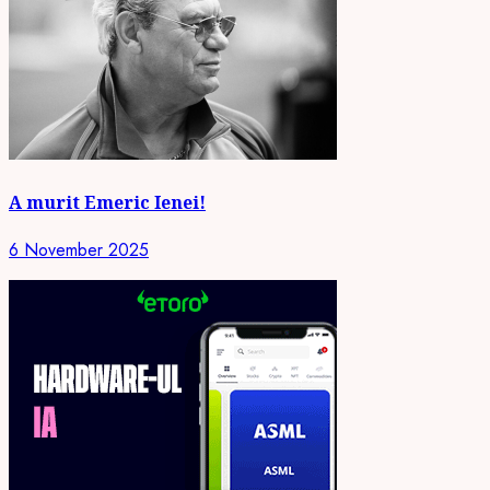
A murit Emeric Ienei!
6 November 2025