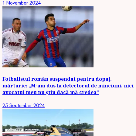
1 November 2024
Fotbalistul român suspendat pentru dopaj,
mărturie: „M-am dus la detectorul de minciuni, nici
avocatul meu nu știu dacă mă credea”
25 September 2024