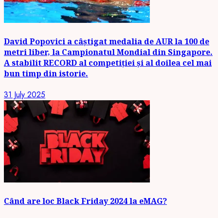
David Popovici a câștigat medalia de AUR la 100 de
metri liber, la Campionatul Mondial din Singapore.
A stabilit RECORD al competiției și al doilea cel mai
bun timp din istorie.
31 July 2025
Când are loc Black Friday 2024 la eMAG?