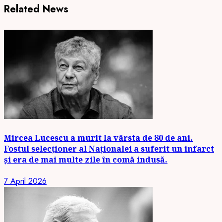
Related News
Mircea Lucescu a murit la vârsta de 80 de ani.
Fostul selecționer al Naționalei a suferit un infarct
și era de mai multe zile în comă indusă.
7 April 2026